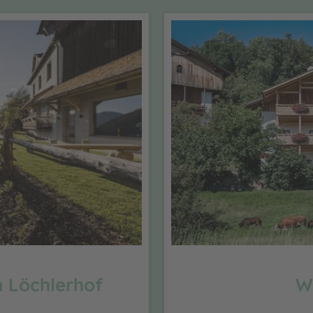
 Löchlerhof
W