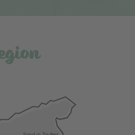
egion
Sand in Taufers