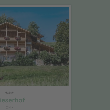
ieserhof
CIN +