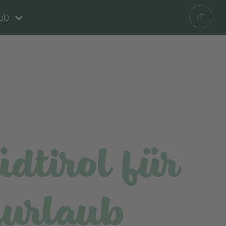
ub
IT
dtirol für
urlaub