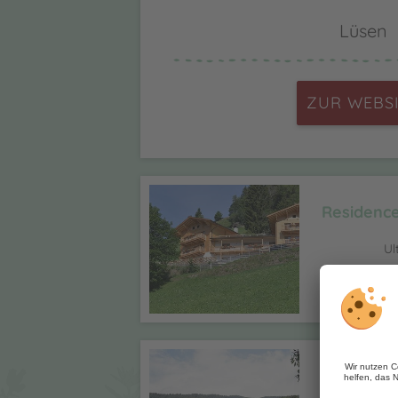
Lüsen
ZUR WEBS
Residenc
Ul
Un