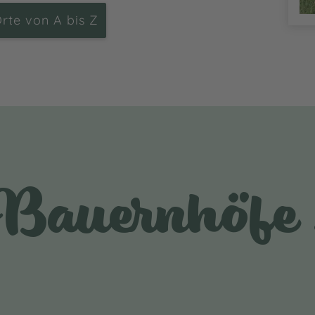
Orte von A bis Z
Bauernhöfe