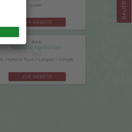
BAUERNHÖFE
Lüsen
ZUR WEBSITE
Gscnara Agriturism
CIN +
St. Martin in Thurn / Longiarü - Campill
ZUR WEBSITE