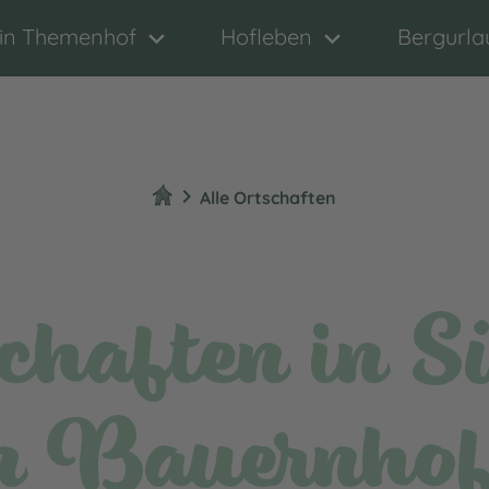
in Themenhof
Hofleben
Bergurla
chevron_right
Alle Ortschaften
chaften in Sü
n Bauernhof