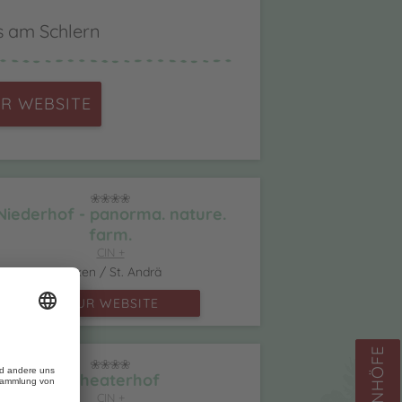
s am Schlern
R WEBSITE
Niederhof - panorma. nature.
farm.
CIN +
Brixen / St. Andrä
ZUR WEBSITE
Scheaterhof
CIN +