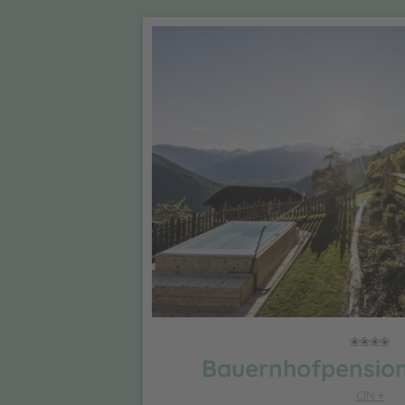
Bauernhofpension
CIN +