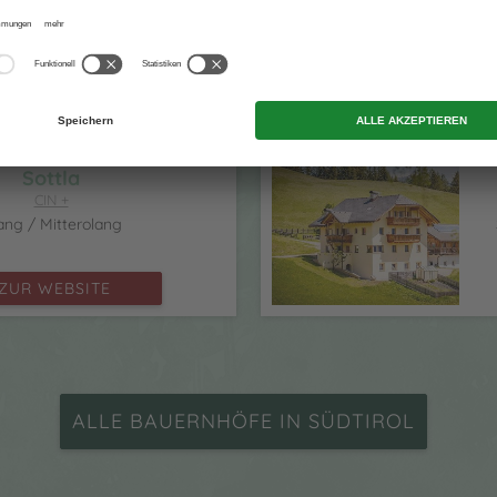
Terenten
ZUR WEBSITE
Sottla
CIN +
ang / Mitterolang
ZUR WEBSITE
ALLE BAUERNHÖFE IN SÜDTIROL