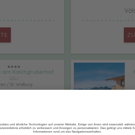
Völ
ITE
ZU
e am Kalchgruberhof
CIN +
ten / St. Walburg
ZUR WEBSITE
terleitnerhof
CIN +