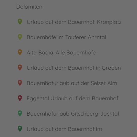
Dolomiten
place
Urlaub auf dem Bauernhof: Kronplatz
place
Bauernhöfe im Tauferer Ahrntal
place
Alta Badia: Alle Bauernhöfe
place
Urlaub auf dem Bauernhof in Gröden
place
Bauernhofurlaub auf der Seiser Alm
place
Eggental Urlaub auf dem Bauernhof
place
Bauernhofurlaub Gitschberg-Jochtal
place
Urlaub auf dem Bauernhof im