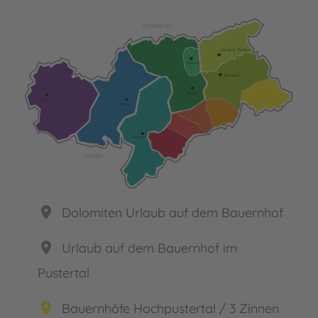
ÖSTERREICH
Sand in Taufers
Mühlbach
Bruneck
Brixen
Glurns
Meran
Bozen
ITALIEN
place
Dolomiten Urlaub auf dem Bauernhof
place
Urlaub auf dem Bauernhof im
Pustertal
place
Bauernhöfe Hochpustertal / 3 Zinnen