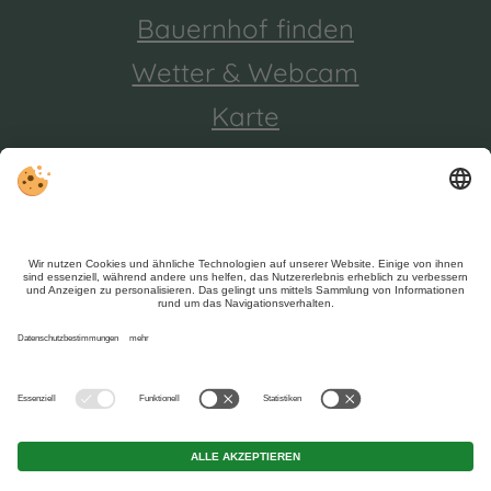
Bauernhof finden
Wetter & Webcam
Karte
Trotz genauer Arbeit und ständigem Aktualisieren der
Inhalte, können Fehler auftreten. Wir übernehmen keine
Gewähr für die Richtigkeit und Vollständigkeit aller
Informationen.
Informieren Sie sich sicherheitshalber nochmals beim
Veranstalter vor Ort über die aktuellen Bedingungen.
Sitemap
|
Impressum
|
Datenschutz
|
Individuelle Cookie-