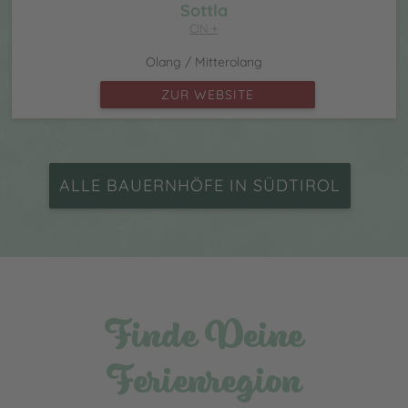
Sottla
CIN +
Olang / Mitterolang
ZUR WEBSITE
ALLE BAUERNHÖFE IN SÜDTIROL
Finde Deine
Ferienregion