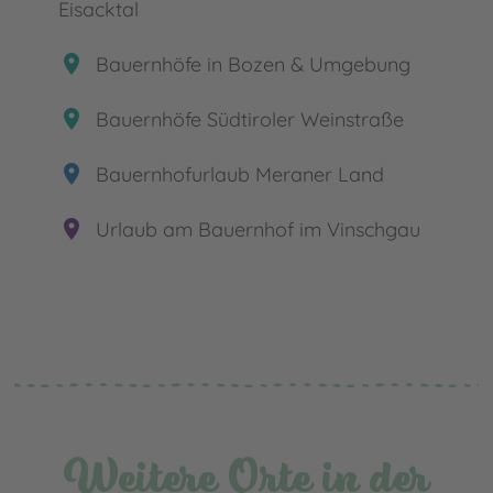
Eisacktal
place
Bauernhöfe in Bozen & Umgebung
place
Bauernhöfe Südtiroler Weinstraße
place
Bauernhofurlaub Meraner Land
place
Urlaub am Bauernhof im Vinschgau
Weitere Orte in der