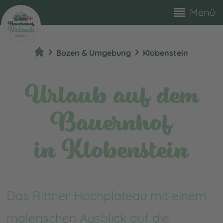
reorder
Menü
chevron_right
chevron_right
Bozen & Umgebung
Klobenstein
Urlaub auf dem
Bauernhof
in Klobenstein
Das Rittner Hochplateau mit einem
malerischen Ausblick auf die