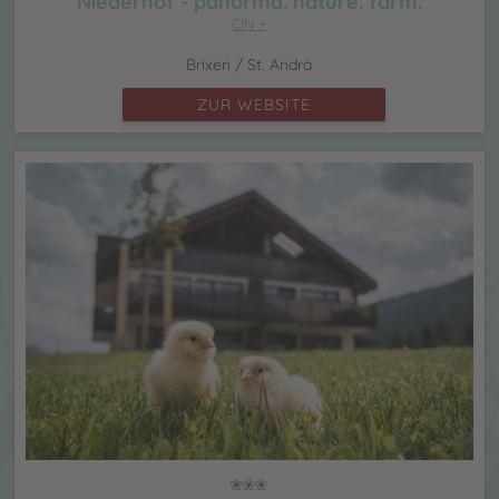
Niederhof - panorma. nature. farm.
CIN +
Brixen / St. Andrä
ZUR WEBSITE