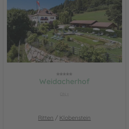
Weidacherhof
CIN +
Ritten
/
Klobenstein