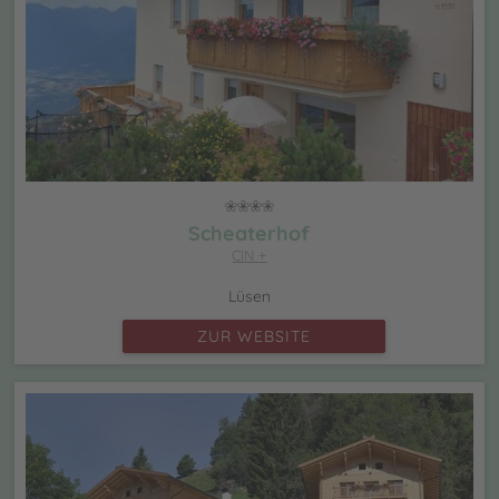
Scheaterhof
CIN +
Lüsen
ZUR WEBSITE