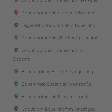
place
Urlaub auf dem Bauernhof in Gröden
place
Bauernhofurlaub auf der Seiser Alm
place
Eggental Urlaub auf dem Bauernhof
place
Bauernhofurlaub Gitschberg-Jochtal
place
Urlaub auf dem Bauernhof im
Eisacktal
place
Bauernhöfe in Bozen & Umgebung
place
Bauernhöfe Südtiroler Weinstraße
place
Bauernhofurlaub Meraner Land
place
Urlaub am Bauernhof im Vinschgau