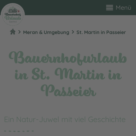
reorder
Menü
chevron_right
chevron_right
Meran & Umgebung
St. Martin in Passeier
Bauernhofurlaub
in St. Martin in
Passeier
Ein Natur-Juwel mit viel Geschichte