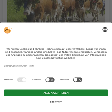
Feste & Feiern
Bauernhof finden
Wetter & Webcam
Karte