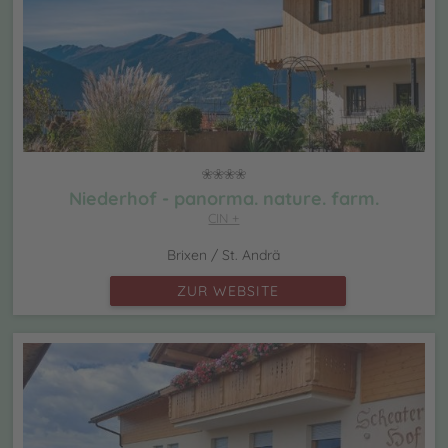
Niederhof - panorma. nature. farm.
CIN +
Brixen / St. Andrä
ZUR WEBSITE