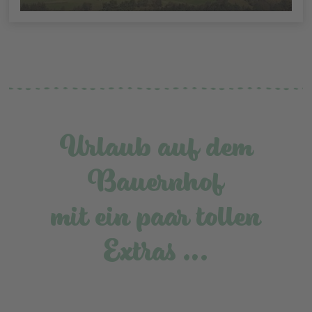
Urlaub auf dem
Bauernhof
mit ein paar tollen
Extras …