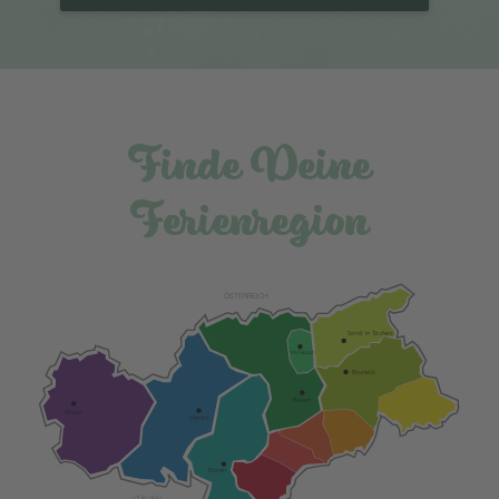
Finde Deine
Ferienregion
ÖSTERREICH
Sand in Taufers
Mühlbach
Bruneck
Brixen
Glurns
Meran
Bozen
ITALIEN