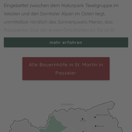
Eingebettet zwischen dem Naturpark Texelgruppe im
Westen und den Sarntaler Alpen im Osten liegt,
unmittelbar nördlich des Sonnenjuwels Meran, das
Passeiertal. Eine der ersten Ortschaften im Tal ist St.
Martin.
Urlaub auf dem Bauernhof in St. Martin in
mehr erfahren
Passeier
bietet unglaublich viel Abwechslung: Von den
Weinbergen in den wetterbegünstigten Tallagen bis hoch
zu den Almen im Hochgebirge ist alles dabei. Zur
Alle Bauernhöfe in St. Martin in
Erkundung des Dorfes eignet sich besonders der
Passeier
Schildhöfeweg. Dieser verbindet die geschichtsträchtigen
und sagenumwobenen Schildhöfe, deren Besitzer seit
Jahrhunderten besondere Privilegien und
Verpflichtungen haben. Einige dieser Passeirer Schildhöfe
liegen in und um St. Martin und sind durch den Rundweg
miteinander verbunden.