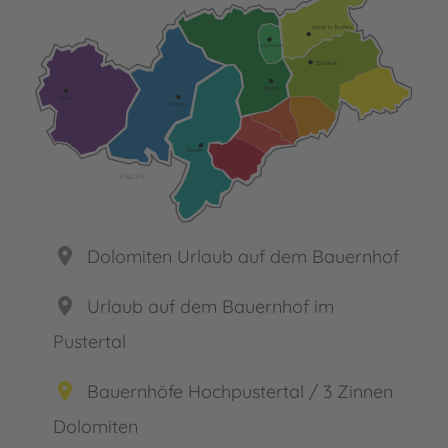
Sand in Taufers
Mühlbach
Bruneck
Brixen
Glurns
Meran
Bozen
ITALIEN
place
Dolomiten Urlaub auf dem Bauernhof
place
Urlaub auf dem Bauernhof im
Pustertal
place
Bauernhöfe Hochpustertal / 3 Zinnen
Dolomiten