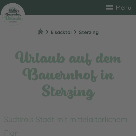
reorder
Menü
chevron_right
chevron_right
Eisacktal
Sterzing
Urlaub auf dem
Bauernhof in
Sterzing
Südtirols Stadt mit mittelalterlichem
Flair