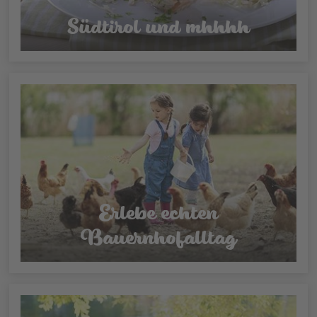
Südtirol und mhhhh
Erlebe echten
Bauernhofalltag