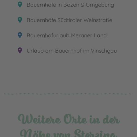
place
Bauernhöfe in Bozen & Umgebung
place
Bauernhöfe Südtiroler Weinstraße
place
Bauernhofurlaub Meraner Land
place
Urlaub am Bauernhof im Vinschgau
Weitere Orte in der
Nähe von Sterzing