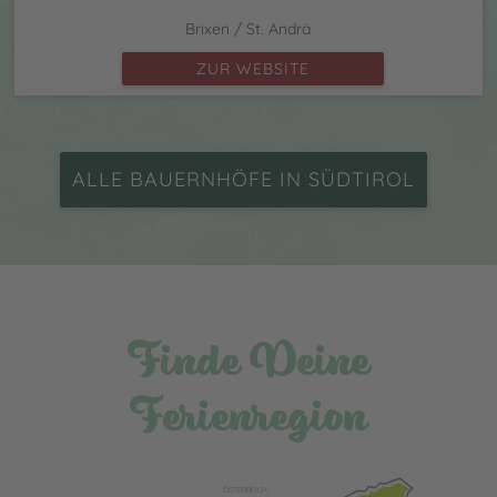
Brixen / St. Andrä
ZUR WEBSITE
ALLE BAUERNHÖFE IN SÜDTIROL
Finde Deine
Ferienregion
ÖSTERREICH