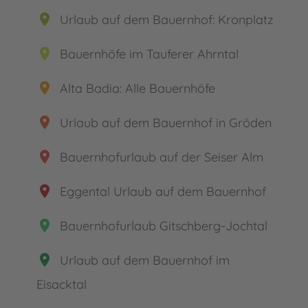
place
Urlaub auf dem Bauernhof: Kronplatz
place
Bauernhöfe im Tauferer Ahrntal
place
Alta Badia: Alle Bauernhöfe
place
Urlaub auf dem Bauernhof in Gröden
place
Bauernhofurlaub auf der Seiser Alm
place
Eggental Urlaub auf dem Bauernhof
place
Bauernhofurlaub Gitschberg-Jochtal
place
Urlaub auf dem Bauernhof im
Eisacktal