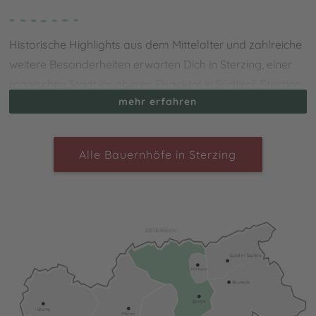
Historische Highlights aus dem Mittelalter und zahlreiche
weitere Besonderheiten erwarten Dich in Sterzing, einer
magischen Stadt im oberen Eisacktal in Südtirol. Sterzing
mehr erfahren
verzaubert seine Besucher durch seinen einzigartigen
Charme. Zahlreiche bunte Häuser aus dem 15.
Jahrhundert sowie die historische Innenstadt mit einer
Alle Bauernhöfe in Sterzing
wundervollen Einkaufsstraße laden zu einem
unvergesslichen Aufenthalt ein. Verbringe Deinen
Urlaub
auf dem Bauernhof in Sterzing
und lerne nicht nur die
bäuerliche Kultur und Tradition kennen, sondern genieße
ebenso die Vielfältigkeit der Stadt. Erkunde den
Zwölferturm, das Multscher- und Stadtmuseum, die
Burgen Sprechenstein und Reifenstein, die
Wallfahrtskirche Maria Trens oder das Denkmal des