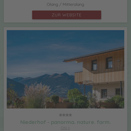
Olang / Mitterolang
ZUR WEBSITE
Niederhof - panorma. nature. farm.
CIN +