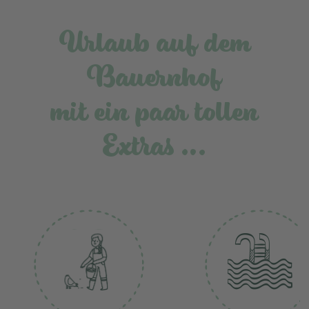
Urlaub auf dem
Bauernhof
mit ein paar tollen
Extras …