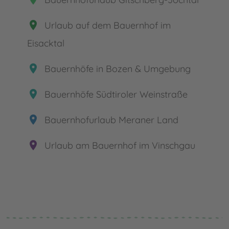
place
Urlaub auf dem Bauernhof im
Eisacktal
place
Bauernhöfe in Bozen & Umgebung
place
Bauernhöfe Südtiroler Weinstraße
place
Bauernhofurlaub Meraner Land
place
Urlaub am Bauernhof im Vinschgau