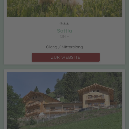
Sottla
CIN +
Olang / Mitterolang
ZUR WEBSITE