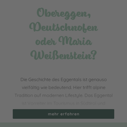
Obereggen,
Deutschnofen
oder Maria
Weißenstein?
Die Geschichte des Eggentals ist genauso
vielfältig wie bedeutend. Hier trifft alpine
Tradition auf modernen Lifestyle. Das Eggental
ist Vorreiter im Tourismus in Südtirol und
weltbekannt. Bei einigen Ortschaften wusstest
mehr erfahren
Du vielleicht gar nicht, dass die bekannten
Namen in dem kleinen Tal mitten im
UNESCO