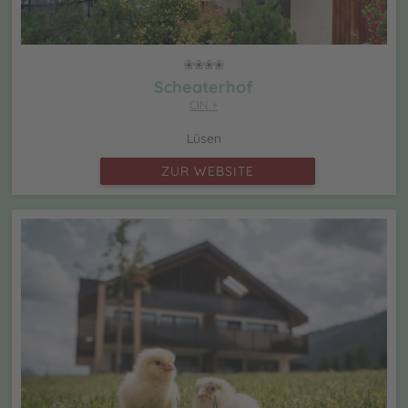
Scheaterhof
CIN +
Lüsen
ZUR WEBSITE