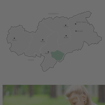
Wasser des
Karersees
darfst Du Dir auf keinen Fall
entgehen lassen! Die passende Ferienwohnung haben
wir übrigens auch schon für Dich vorbereitet …