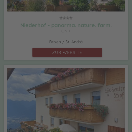
Niederhof - panorma. nature. farm.
CIN +
Brixen / St. Andrä
ZUR WEBSITE