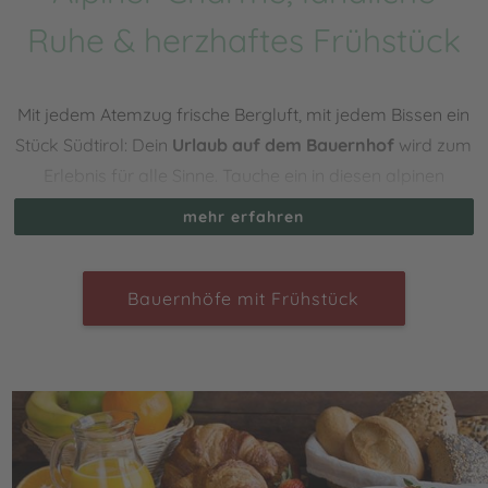
Ruhe & herzhaftes Frühstück
Mit jedem Atemzug frische Bergluft, mit jedem Bissen ein
Stück Südtirol: Dein
Urlaub auf dem Bauernhof
wird zum
Erlebnis für alle Sinne. Tauche ein in diesen alpinen
Charme, wo die Berge zum Greifen nah sind und sich die
mehr erfahren
Natur in ihrer vollen Pracht zeigt.
Starte den Tag mit einem
herzhaften Frühstück am
Morgen
. Mit einem Frühstück, das Dir viele regionale
Bauernhöfe mit Frühstück
Köstlichkeiten bietet, teilweise auch direkt vom Hof. Ob
frisch gebackenes Brot, hausgemachte Marmeladen,
frische Eier, cremige Butter, würziger Käse oder Honig,
der nach Sommerwiesen schmeckt, besser kann Dein
Tag gar nicht beginnen.
Mit solch einem genussreichen Start in den Tag stehen Dir