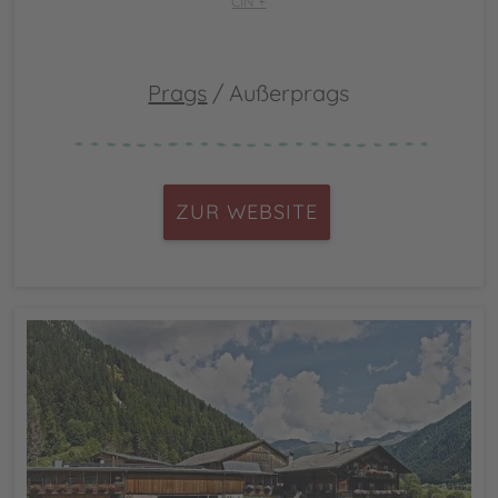
CIN +
Prags
/ Außerprags
ZUR WEBSITE