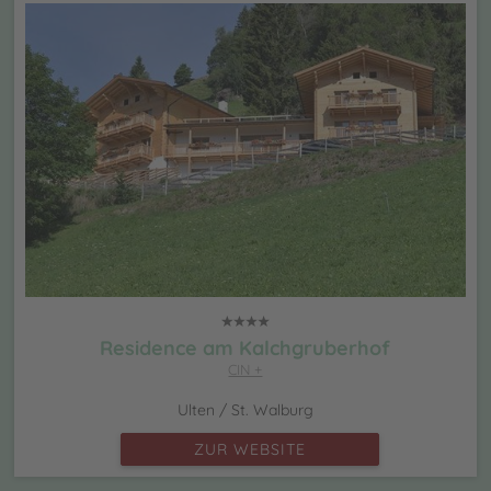
Residence am Kalchgruberhof
CIN +
Ulten / St. Walburg
ZUR WEBSITE