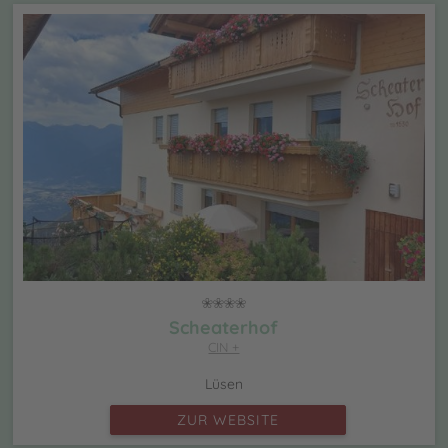
Scheaterhof
CIN +
Lüsen
ZUR WEBSITE