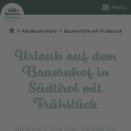
reorder
Menü
chevron_right
chevron_right
Alle Bauernhöfe
Bauernhöfe mit Frühstück
Urlaub auf dem
Bauernhof in
Südtirol mit
Frühstück
Alpiner Charme, ländliche