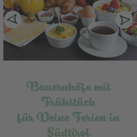
während Deiner
Ferien auf dem Bauernhof mit
Frühstück
auch untertags alle Möglichkeiten offen. Wie
wäre es mit einer Wanderung durch die nahegelegenen
Almwiesen, vorbei an klaren Bergbächen und urigen
Almhütten? Oder buche Deinen Bauernhof mit Frühstück
in den Wintermonaten, schnall die Skier an und erkunde
die umliegenden Pisten oder eine gemütliche
Winterwanderung. Lieber entspannen? Dann lehn Dich
zurück, lausche dem Zwitschern der Vögel und lass die
Bauernhöfe mit
Ruhe der Natur auf Dich wirken. Egal wofür Du Dich
entscheidest, mit solch einem
herzhaften Frühstück am
Frühstück
Bauernhof in Südtirol
bist Du bestens für einen
perfekten Urlaubstag gerüstet.
für Deine Ferien in
Südtirol