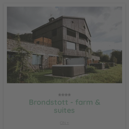
Brondstott - farm &
suites
CIN +