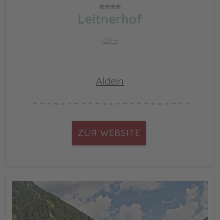
Leitnerhof
CIN +
Aldein
ZUR WEBSITE