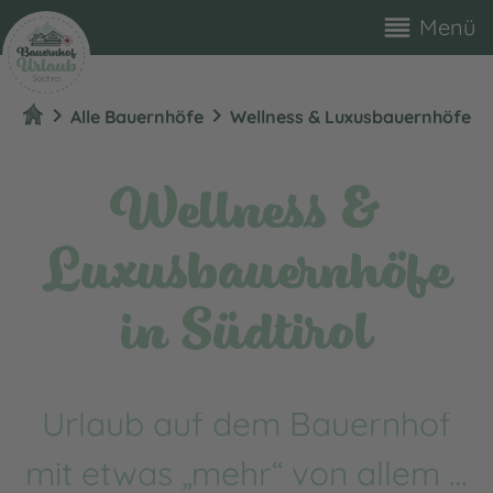
reorder
Menü
chevron_right
chevron_right
Alle Bauernhöfe
Wellness & Luxusbauernhöfe
Wellness &
Luxusbauernhöfe
in Südtirol
Urlaub auf dem Bauernhof
mit etwas „mehr“ von allem …