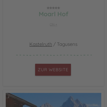
Moarl Hof
CIN +
Kastelruth
/ Tagusens
ZUR WEBSITE