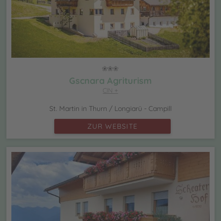
Gscnara Agriturism
CIN +
St. Martin in Thurn / Longiarü - Campill
ZUR WEBSITE