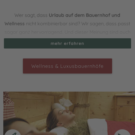
Wer sagt, dass
Urlaub auf dem Bauernhof und
Wellness
nicht kombinierbar sind? Wir sagen, dass passt
sogar ganz hervorragend. Und dieser Meinung sind auch
viele Bauern in Südtirol, die bei sich zu Hause einfach
mehr erfahren
noch ein bisschen mehr zu bieten haben. Gemütliche
Ferienwohnungen oder Zimmer mit Frühstück und dazu
kleine Wellnessoasen – einfach zum Verlieben. Für
Wellness & Luxusbauernhöfe
schöne Tage zu zweit oder mit der Familie. In den
kuscheligen Wellnessbereichen mit Schwimmbad,
Whirlpool und Sauna
kannst Du nach einem
anstrengenden Tag auf dem Berg oder der Alm auf dem
Bauernhof entspannen und neue Kraft tanken. Manche
5-Blumen-Höfe in Südtirol erwarten Dich auch mit einem
erstklassigen Wellnessangebot an
Massagen und
Kneippanwendungen
. Oder dürfen wir Dich auf eine