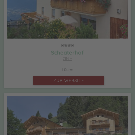
Scheaterhof
CIN +
Lüsen
ZUR WEBSITE