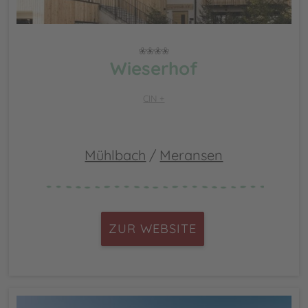
Wieserhof
CIN +
Mühlbach
/
Meransen
ZUR WEBSITE