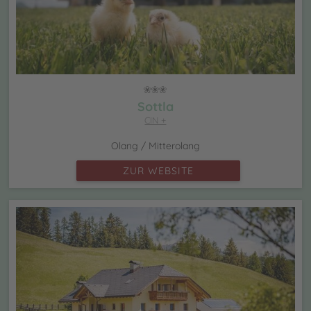
Sottla
CIN +
Olang / Mitterolang
ZUR WEBSITE