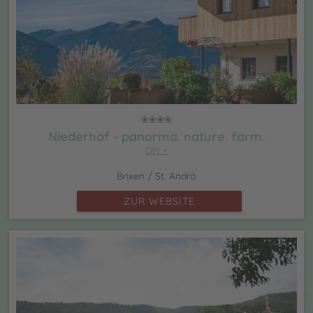
Niederhof - panorma. nature. farm.
CIN +
Brixen / St. Andrä
ZUR WEBSITE