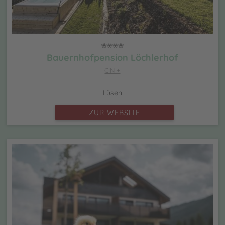
Bauernhofpension Löchlerhof
CIN +
Lüsen
ZUR WEBSITE