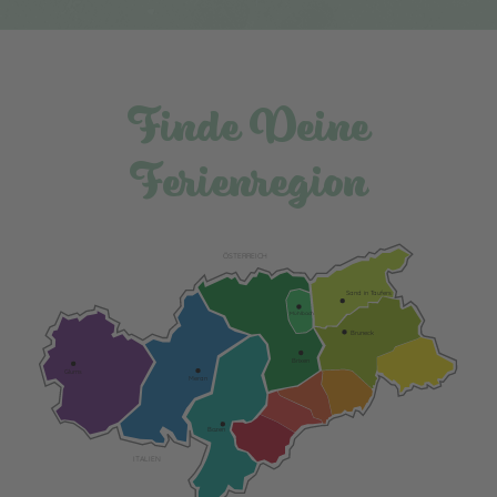
Finde Deine
Ferienregion
ÖSTERREICH
Sand in Taufers
Mühlbach
Bruneck
Brixen
Glurns
Meran
Bozen
ITALIEN