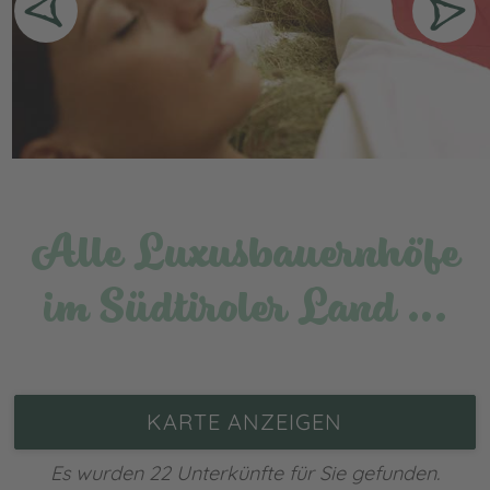
Tasse Tee mit Bergkräutern aus dem eigenen Garten
einladen? Oder mit einem leckeren Frühstück am Morgen
verwöhnen und mit einem traditionellen Abendessen?
Das ist Bauernhofurlaub in Südtirol mit mehr als einem
Hauch von Luxus. Auch als Familienurlaub – schau Dich
um und buche gleich hier Deinen nächsten Urlaub auf
dem Bauernhof in Südtirol!
Alle Luxusbauernhöfe
im Südtiroler Land …
KARTE ANZEIGEN
Es wurden 22 Unterkünfte für Sie gefunden.