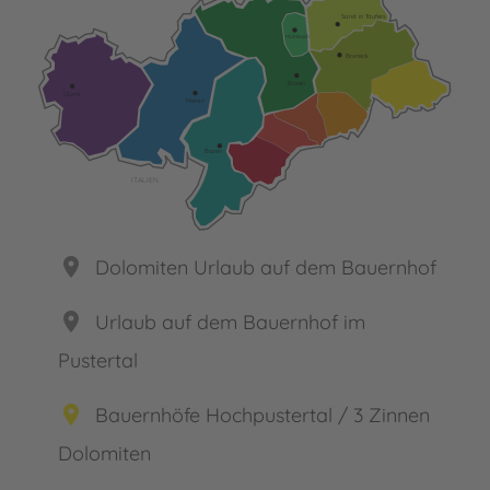
Sand in Taufers
Mühlbach
Bruneck
Brixen
Glurns
Meran
Bozen
ITALIEN
place
Dolomiten Urlaub auf dem Bauernhof
place
Urlaub auf dem Bauernhof im
Pustertal
place
Bauernhöfe Hochpustertal / 3 Zinnen
Dolomiten