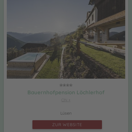
Bauernhofpension Löchlerhof
CIN +
Lüsen
ZUR WEBSITE