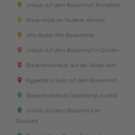
place
Urlaub auf dem Bauernhof: Kronplatz
place
Bauernhöfe im Tauferer Ahrntal
place
Alta Badia: Alle Bauernhöfe
place
Urlaub auf dem Bauernhof in Gröden
place
Bauernhofurlaub auf der Seiser Alm
place
Eggental Urlaub auf dem Bauernhof
place
Bauernhofurlaub Gitschberg-Jochtal
place
Urlaub auf dem Bauernhof im
Eisacktal