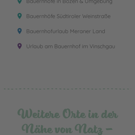
place
Bauernhöfe in Bozen & Umgebung
place
Bauernhöfe Südtiroler Weinstraße
place
Bauernhofurlaub Meraner Land
place
Urlaub am Bauernhof im Vinschgau
Weitere Orte in der
Nähe von Natz -