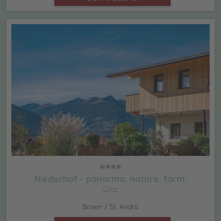
Niederhof - panorma. nature. farm.
CIN +
Brixen / St. Andrä