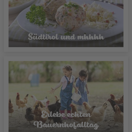
Südtirol und mhhhh
Erlebe echten
Bauernhofalltag