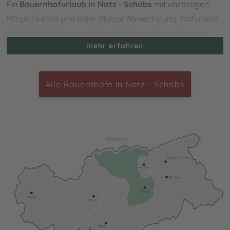
Ein
Bauernhofurlaub in Natz - Schabs
mit unzähligen
Möglichkeiten und jeder Menge Abwechslung, Natur und
Ruhe. Natz-Schabs gilt als nördlichstes Gebiet für den
mehr erfahren
Apfelanbau in Südtirol und befindet sich im Eisacktal in
der Nähe von Brixen. Es erwartet Dich ein idyllisches,
malerisches Landschaftsbild, welches hauptsächlich von
Alle Bauernhöfe in Natz - Schabs
Obstgärten und Wäldern gekennzeichnet ist. Die
Ortschaft ist ein hervorragender Ausgangspunkt, um die
Gegend mit den vielen abwechslungsreichen
Wanderrouten und Spazierwegen zu erkunden. Dabei
sind insbesondere die Umrundung des Biotops
Raiermoos sowie Themenwege wie beispielsweise die
Apfel-Rundwanderung oder “Wein und Wasser” beliebt.
Auch die Lüsner Alm ist nur unweit entfernt und lädt alle
Bergfreunde zu einem Besuch ein.