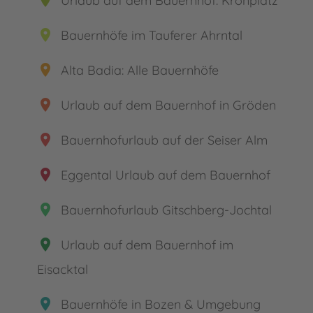
place
Urlaub auf dem Bauernhof: Kronplatz
place
Bauernhöfe im Tauferer Ahrntal
place
Alta Badia: Alle Bauernhöfe
place
Urlaub auf dem Bauernhof in Gröden
place
Bauernhofurlaub auf der Seiser Alm
place
Eggental Urlaub auf dem Bauernhof
place
Bauernhofurlaub Gitschberg-Jochtal
place
Urlaub auf dem Bauernhof im
Eisacktal
place
Bauernhöfe in Bozen & Umgebung