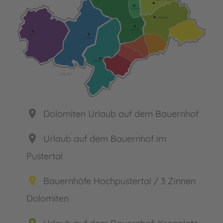
Mühlbach
Bruneck
Brixen
Glurns
Meran
Bozen
ITALIEN
place
Dolomiten Urlaub auf dem Bauernhof
place
Urlaub auf dem Bauernhof im
Pustertal
place
Bauernhöfe Hochpustertal / 3 Zinnen
Dolomiten