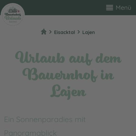
reorder
Menü
chevron_right
chevron_right
Eisacktal
Lajen
Urlaub auf dem
Bauernhof in
Lajen
Ein Sonnenparadies mit
Panoramablick