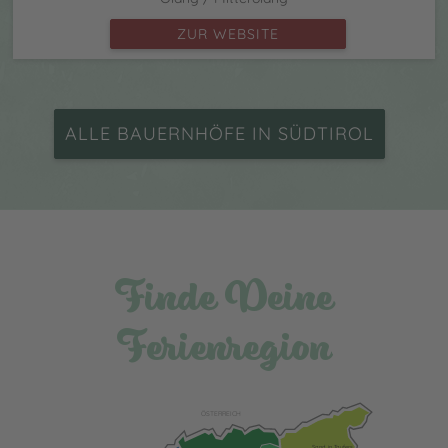
ZUR WEBSITE
ALLE BAUERNHÖFE IN SÜDTIROL
Finde Deine
Ferienregion
ÖSTERREICH
Sand in Taufers