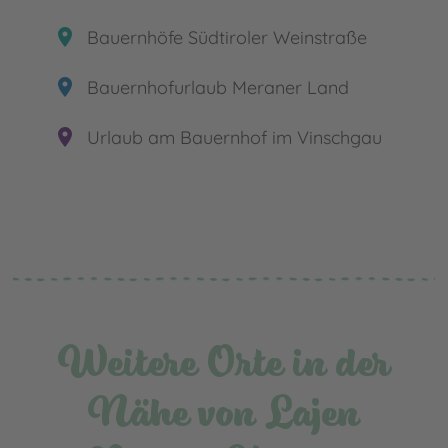
place
Bauernhöfe Südtiroler Weinstraße
place
Bauernhofurlaub Meraner Land
place
Urlaub am Bauernhof im Vinschgau
Weitere Orte in der
Nähe von Lajen