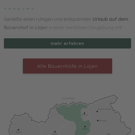
Genieße einen ruhigen und entspannten
Urlaub auf dem
Bauernhof in Lajen
in einer herrlichen Umgebung mit
einem wundervollen Panoramablick. Lajen ist ein kleines,
mehr erfahren
uriges Bergdorf und befindet sich eingebettet zwischen
Villnöss und Gröden in einer idyllischen, sonnigen Lage.
Das Dorf sticht durch seine Herzlichkeit und einzigartige
Alle Bauernhöfe in Lajen
Gastfreundschaft hervor und bietet unzählige
Wanderrouten sowie kunstgeschichtliche Ausflüge für die
ganze Familie. Bei Deinem Bauernhofurlaub kannst Du
des Weiteren die Traditionen und Bräuche der
Einheimischen kennenlernen und nicht nur an besonderen
Veranstaltungen wie dem Almabtrieb teilnehmen,
sondern ebenso die originale Bauernküche mit ihren
vielen Köstlichkeiten genießen.