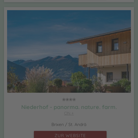
Niederhof - panorma. nature. farm.
CIN +
Brixen / St. Andrä
ZUR WEBSITE