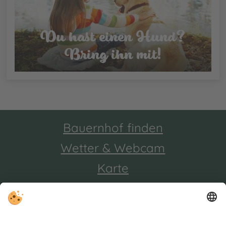
Du hast einen Hund?
Bring ihn mit!
Bauernhof finden
Wetter & Webcam
Karte