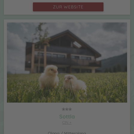
ZUR WEBSITE
Sottla
CIN +
Olang / Mitterolang