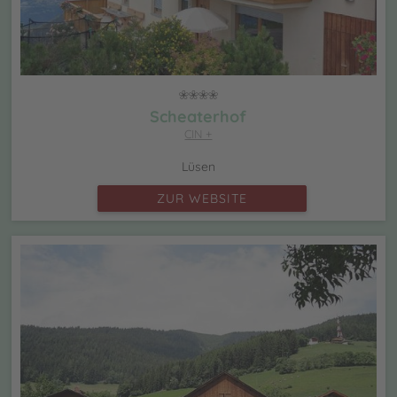
Scheaterhof
CIN +
Lüsen
ZUR WEBSITE