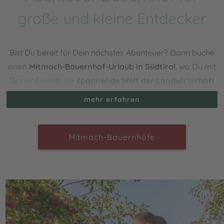
große und kleine Entdecker
Bist Du bereit für Dein nächstes Abenteuer? Dann buche
einen
Mitmach-Bauernhof-Urlaub in Südtirol
, wo Du mit
Deiner Familie die
spannende Welt der Landwirtschaft
erleben kannst. Ob Kühe füttern, im Stall helfen, das
mehr erfahren
frische Heu einbringen, bei der Apfelernte und Weinlese
im Herbst oder beim Brot backen – hier packen alle mit
an! Und ganz nebenbei: wenn Du kräftig anpackst, dann
Mitmach-Bauernhöfe
kann so eine Heugabel auch das Fitnessstudio ersetzen
…
Für große und kleine Entdecker gibt es jeden Tag etwas
Neues zu erleben. Gemeinsam den Hof erkunden, Tiere
streicheln, frische Eier einsammeln oder Beeren pflücken
– langweilig wird es hier nie! Denn hier wird Landleben