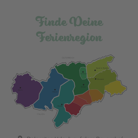
Finde Deine
Ferienregion
ÖSTERREICH
Sand in Taufers
Mühlbach
Bruneck
Brixen
Glurns
Meran
Bozen
ITALIEN