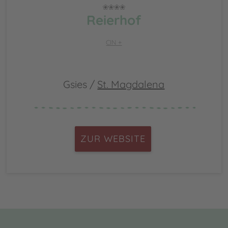
Reierhof
CIN +
Gsies /
St. Magdalena
ZUR WEBSITE