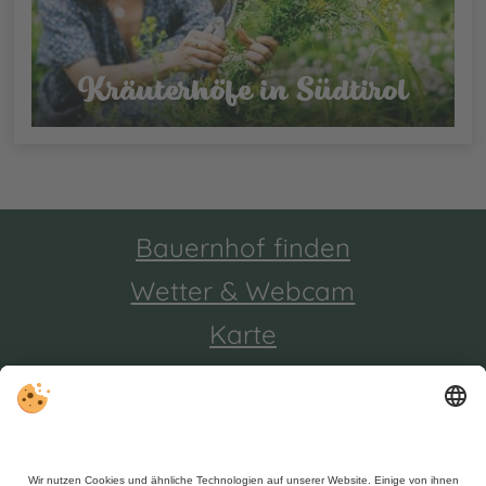
Kräuterhöfe in Südtirol
Bauernhof finden
Wetter & Webcam
Karte