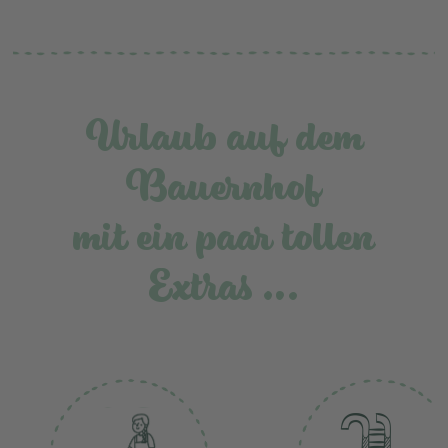
Urlaub auf dem
Bauernhof
mit ein paar tollen
Extras …