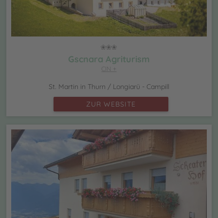
Gscnara Agriturism
CIN +
St. Martin in Thurn / Longiarü - Campill
ZUR WEBSITE