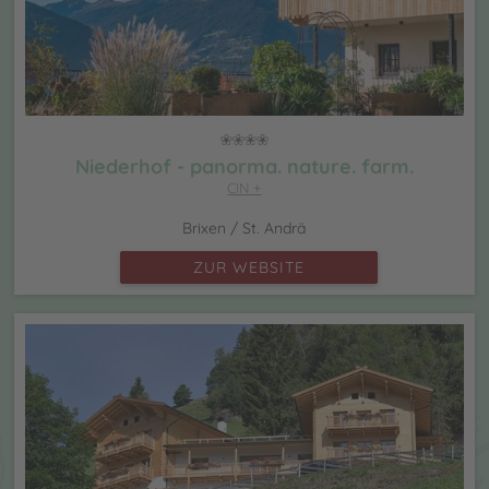
Niederhof - panorma. nature. farm.
CIN +
Brixen / St. Andrä
ZUR WEBSITE