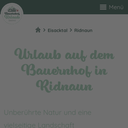
reorder
Menü
chevron_right
chevron_right
Eisacktal
Ridnaun
Urlaub auf dem
Bauernhof in
Ridnaun
Unberührte Natur und eine
vielseitige Landschaft