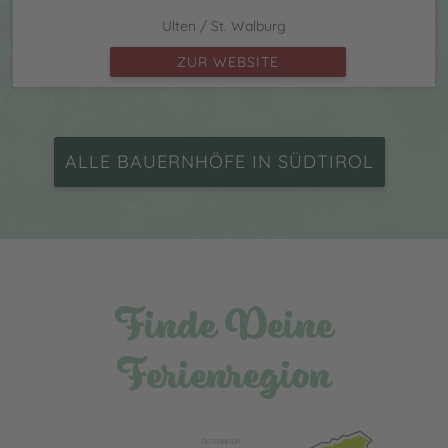
Ulten / St. Walburg
ZUR WEBSITE
ALLE BAUERNHÖFE IN SÜDTIROL
Finde Deine
Ferienregion
ÖSTERREICH