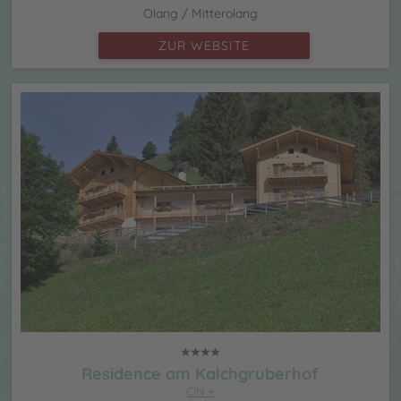
Olang / Mitterolang
ZUR WEBSITE
Residence am Kalchgruberhof
CIN +