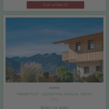
ZUR WEBSITE
Niederhof - panorma. nature. farm.
CIN +
Brixen / St. Andrä