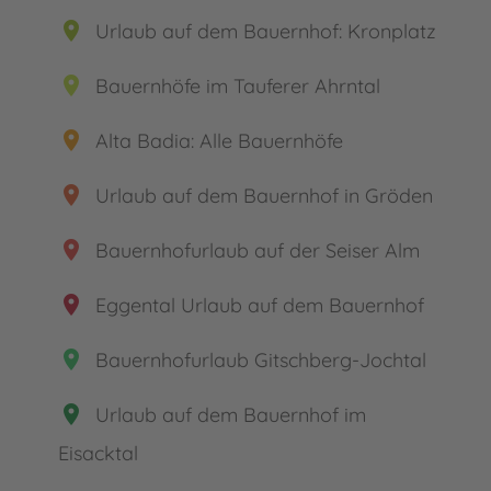
place
Urlaub auf dem Bauernhof: Kronplatz
place
Bauernhöfe im Tauferer Ahrntal
place
Alta Badia: Alle Bauernhöfe
place
Urlaub auf dem Bauernhof in Gröden
place
Bauernhofurlaub auf der Seiser Alm
place
Eggental Urlaub auf dem Bauernhof
place
Bauernhofurlaub Gitschberg-Jochtal
place
Urlaub auf dem Bauernhof im
Eisacktal