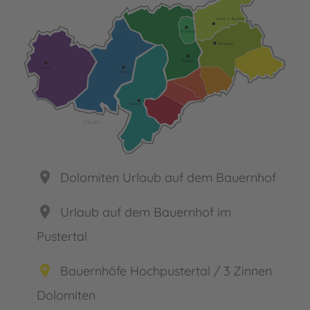
Sand in Taufers
Mühlbach
Bruneck
Brixen
Glurns
Meran
Bozen
ITALIEN
place
Dolomiten Urlaub auf dem Bauernhof
place
Urlaub auf dem Bauernhof im
Pustertal
place
Bauernhöfe Hochpustertal / 3 Zinnen
Dolomiten