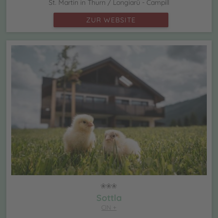
St. Martin in Thurn / Longiarü - Campill
ZUR WEBSITE
Sottla
CIN +