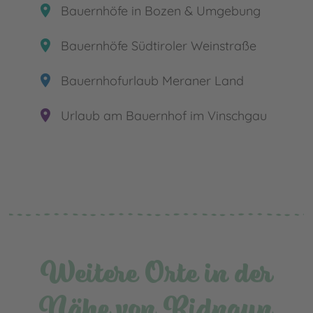
place
Bauernhöfe in Bozen & Umgebung
place
Bauernhöfe Südtiroler Weinstraße
place
Bauernhofurlaub Meraner Land
place
Urlaub am Bauernhof im Vinschgau
Weitere Orte in der
Nähe von Ridnaun