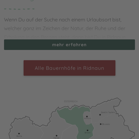
Wenn Du auf der Suche nach einem Urlaubsort bist,
welcher ganz im Zeichen der Natur, der Ruhe und der
Erholung in den Bergen steht, dann bist Du in Ridnaun
mehr erfahren
genau richtig. Unweit von Sterzing im Eisacktal in Südtirol
erwartet Dich der wundervolle Ferienort, welcher mit
dem Bergwerk Schneeberg als Europas höchstes
Alle Bauernhöfe in Ridnaun
Bergbaudorf gilt. Ein
Urlaub auf dem Bauernhof in
Ridnaun
bringt unzählige Möglichkeiten mit sich, um die
abwechslungsreiche Naturlandschaft beim Wandern und
ebenso einige historische Besonderheiten zu erkunden.
Besuche beispielsweise die Schaustollen oder die
originalen Gruben. Ebenso erwartet Dich in Ridnaun das
romantische Kirchlein von St. Magdalena.