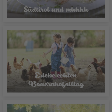
Südtirol und mhhhh
Erlebe echten
Bauernhofalltag