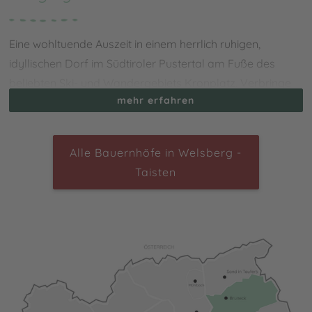
Eine wohltuende Auszeit in einem herrlich ruhigen,
idyllischen Dorf im Südtiroler Pustertal am Fuße des
beliebten Ski- und Wandergebiets Kronplatz. Verbringe
mehr erfahren
Deinen
Urlaub auf dem Bauernhof in Welsberg -
Taisten
und lerne nicht nur die spannende Kultur kennen,
sondern erlebe Bräuche, Traditionen und die einzigartige
Alle Bauernhöfe in Welsberg -
Küche mit unzähligen Spezialitäten hautnah mit.
Taisten
Unternimm herrliche Wandertouren und Ausflüge,
beispielsweise zur beliebten Taistner Alm oder in die
berühmte Bergwelt der Drei Zinnen in den Dolomiten.
Historisch Interessierte erwartet außerdem das prächtige
Schloss Welsberg, welches aus dem 12. Jahrhundert
stammt und seine Besucher zu jeder Jahreszeit mit
einem spannenden Lehrpfad begeistert.