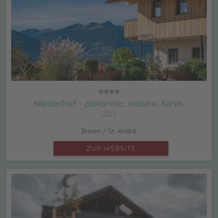
Niederhof - panorma. nature. farm.
CIN +
Brixen / St. Andrä
ZUR WEBSITE