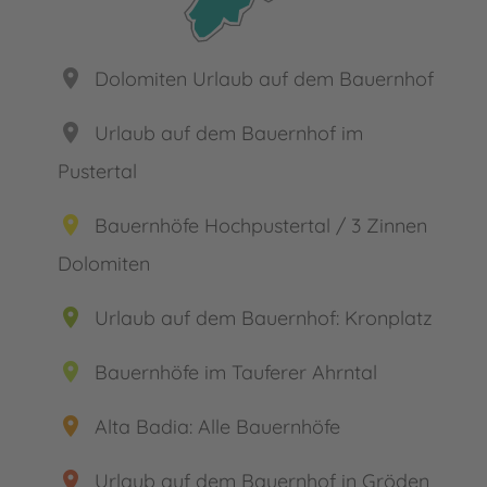
place
Dolomiten Urlaub auf dem Bauernhof
place
Urlaub auf dem Bauernhof im
Pustertal
place
Bauernhöfe Hochpustertal / 3 Zinnen
Dolomiten
place
Urlaub auf dem Bauernhof: Kronplatz
place
Bauernhöfe im Tauferer Ahrntal
place
Alta Badia: Alle Bauernhöfe
place
Urlaub auf dem Bauernhof in Gröden