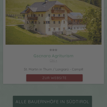
Gscnara Agriturism
CIN +
St. Martin in Thurn / Longiarü - Campill
ZUR WEBSITE
ALLE BAUERNHÖFE IN SÜDTIROL