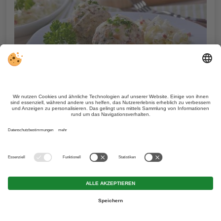
Rezepte & Kulinarik
Bauernhof finden
Wetter & Webcam
Karte