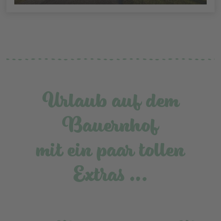
Urlaub auf dem
Bauernhof
mit ein paar tollen
Extras …