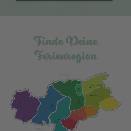
Finde Deine
Ferienregion
ÖSTERREICH
Sand in Taufers
Mühlbach
Bruneck
Brixen
Glurns
Meran
Bozen
ITALIEN