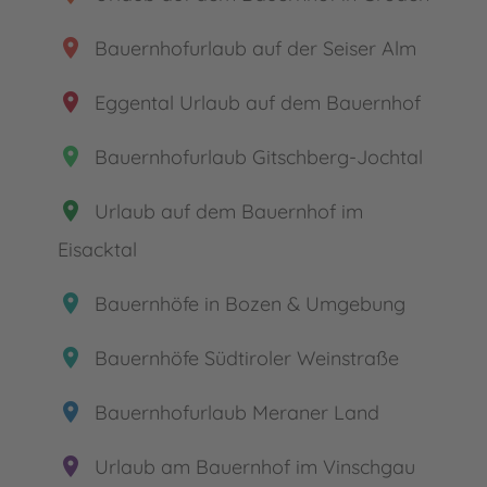
place
Bauernhofurlaub auf der Seiser Alm
place
Eggental Urlaub auf dem Bauernhof
place
Bauernhofurlaub Gitschberg-Jochtal
place
Urlaub auf dem Bauernhof im
Eisacktal
place
Bauernhöfe in Bozen & Umgebung
place
Bauernhöfe Südtiroler Weinstraße
place
Bauernhofurlaub Meraner Land
place
Urlaub am Bauernhof im Vinschgau