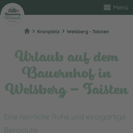
reorder
Menü
chevron_right
chevron_right
Kronplatz
Welsberg - Taisten
Urlaub auf dem
Bauernhof in
Welsberg - Taisten
Eine herrliche Ruhe und einzigartige
Bergidylle