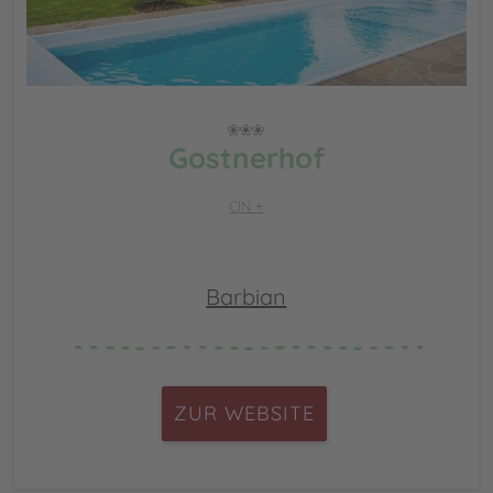
Gostnerhof
CIN +
Barbian
ZUR WEBSITE