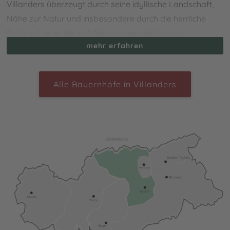
Villanders überzeugt durch seine idyllische Landschaft,
Nähe zur Natur und insbesondere durch die herrliche
Ruhe auf einer der größten sonnengeküssten
mehr erfahren
Hochalmen in Südtirol. Dabei ist das Dorf umgeben von
wundervollen Weinbergen, Kastanienwäldern,
Apfelwiesen sowie endlosen Feldern. Bei Deinem
Alle Bauernhöfe in Villanders
Bauernhofurlaub in Villanders
kannst Du die Natur beim
Mountainbiken oder Wandern erkunden und die vielen
Ausflugsziele mit atemberaubenden Panoramen, welche
teilweise bis in die Dolomiten reichen, entdecken. Es
erwarten Dich des Weiteren viele kulturelle Highlights wie
beispielsweise die zahlreichen Schlösser sowie das
Silberbergwerk von Villanders, die Burg Gravetsch und
das Schloss Gernstein.