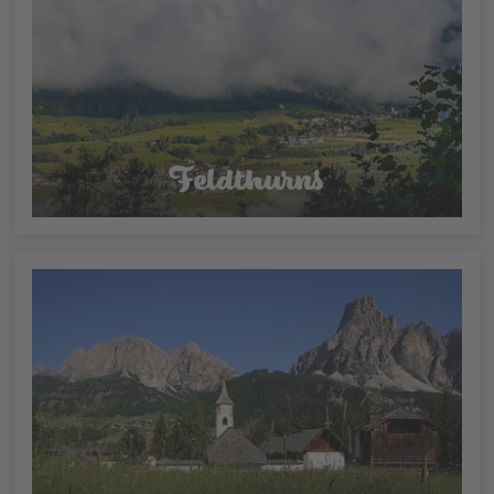
Feldthurns