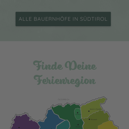
ALLE BAUERNHÖFE IN SÜDTIROL
Finde Deine
Ferienregion
ÖSTERREICH
Sand in Taufers
Mühlbach
Bruneck
Brixen