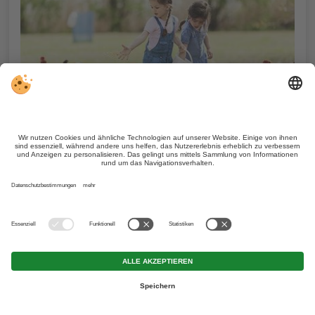
Erlebe echten
Bauernhofalltag