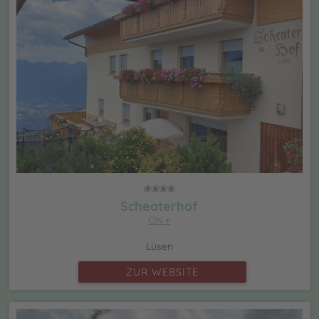
Scheaterhof
CIN +
Lüsen
ZUR WEBSITE