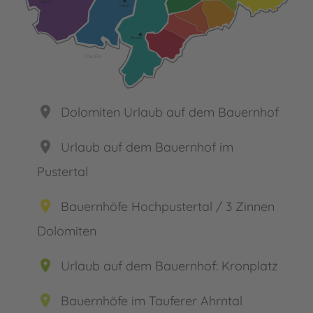
Glurns
Meran
Bozen
ITALIEN
place
Dolomiten Urlaub auf dem Bauernhof
place
Urlaub auf dem Bauernhof im
Pustertal
place
Bauernhöfe Hochpustertal / 3 Zinnen
Dolomiten
place
Urlaub auf dem Bauernhof: Kronplatz
place
Bauernhöfe im Tauferer Ahrntal