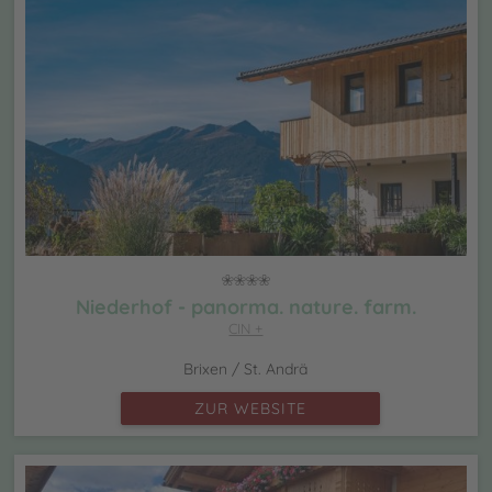
Niederhof - panorma. nature. farm.
CIN +
Brixen / St. Andrä
ZUR WEBSITE