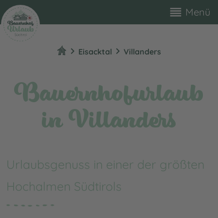
reorder
Menü
chevron_right
chevron_right
Eisacktal
Villanders
Bauernhofurlaub
in Villanders
Urlaubsgenuss in einer der größten
Hochalmen Südtirols