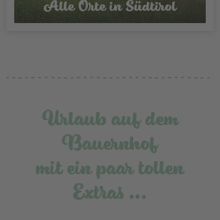
Alle Orte in Südtirol
Urlaub auf dem
Bauernhof
mit ein paar tollen
Extras …