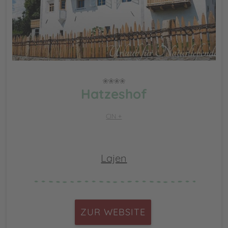
Hatzeshof
CIN +
Lajen
ZUR WEBSITE