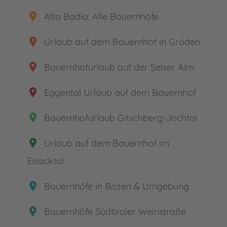
place
Alta Badia: Alle Bauernhöfe
place
Urlaub auf dem Bauernhof in Gröden
place
Bauernhofurlaub auf der Seiser Alm
place
Eggental Urlaub auf dem Bauernhof
place
Bauernhofurlaub Gitschberg-Jochtal
place
Urlaub auf dem Bauernhof im
Eisacktal
place
Bauernhöfe in Bozen & Umgebung
place
Bauernhöfe Südtiroler Weinstraße