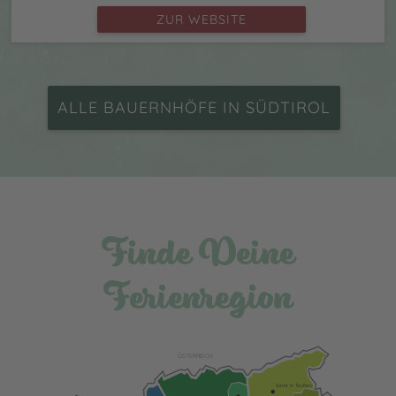
ZUR WEBSITE
ALLE BAUERNHÖFE IN SÜDTIROL
Finde Deine
Ferienregion
ÖSTERREICH
Sand in Taufers