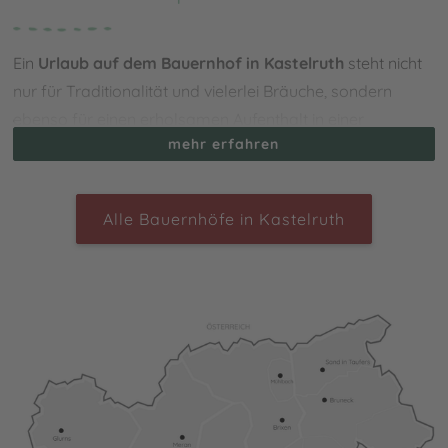
Ein
Urlaub auf dem Bauernhof in Kastelruth
steht nicht
nur für Traditionalität und vielerlei Bräuche, sondern
ebenso für einen erholsamen Aufenthalt in einer
mehr erfahren
wundervollen Bergidylle. Gelegen im Herzen Südtirols in
der beliebten Ferienregion Seiser Alm unterhalb des
Schlerns, begeistert die Ortschaft mit seinem historischen
Alle Bauernhöfe in Kastelruth
Zentrum und einer gelebten Kultur mit zahlreichen,
jährlich stattfindenden Events. Dabei ist es ein
hervorragender Ausgangspunkt, um die
abwechslungsreiche Gegend zu erkunden und
atemberaubende Wanderungen in einer einzigartigen
Landschaft zu unternehmen. Ebenfalls sticht Kastelruth
mit seiner Pfarrkirche im barocken Stil sowie dem
berühmten Kofel hervor, welcher als Naherholungszone