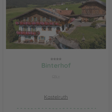
Binterhof
CIN +
Kastelruth