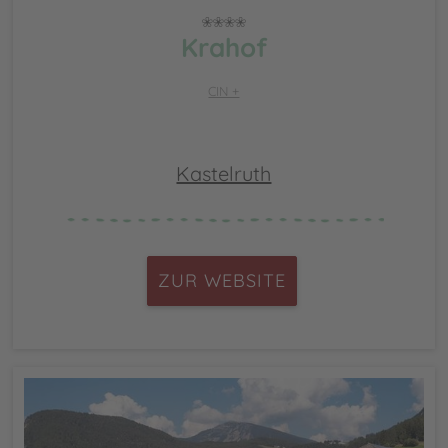
Krahof
CIN +
Kastelruth
ZUR WEBSITE