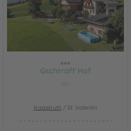
Gschtraff Hof
CIN +
Kastelruth
/ St. Valentin