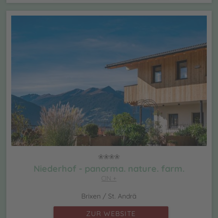
Niederhof - panorma. nature. farm.
CIN +
Brixen / St. Andrä
ZUR WEBSITE