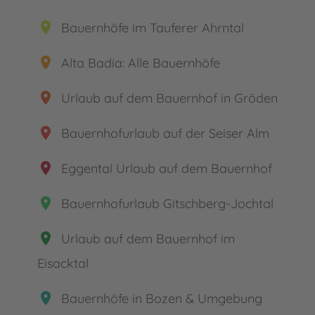
place
Bauernhöfe im Tauferer Ahrntal
place
Alta Badia: Alle Bauernhöfe
place
Urlaub auf dem Bauernhof in Gröden
place
Bauernhofurlaub auf der Seiser Alm
place
Eggental Urlaub auf dem Bauernhof
place
Bauernhofurlaub Gitschberg-Jochtal
place
Urlaub auf dem Bauernhof im
Eisacktal
place
Bauernhöfe in Bozen & Umgebung