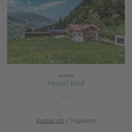
Moarl Hof
CIN +
Kastelruth
/ Tagusens