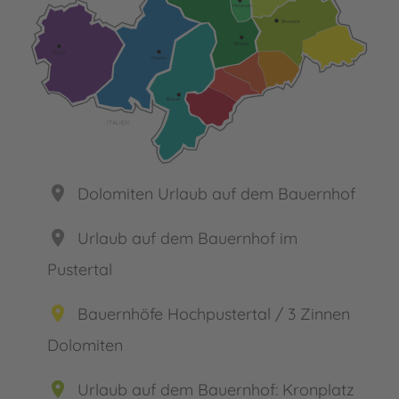
Mühlbach
Bruneck
Brixen
Glurns
Meran
Bozen
ITALIEN
place
Dolomiten Urlaub auf dem Bauernhof
place
Urlaub auf dem Bauernhof im
Pustertal
place
Bauernhöfe Hochpustertal / 3 Zinnen
Dolomiten
place
Urlaub auf dem Bauernhof: Kronplatz