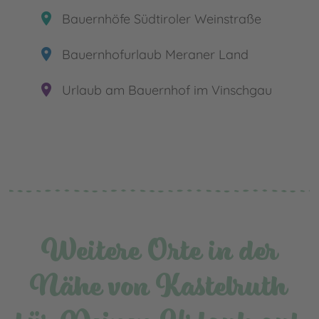
place
Bauernhöfe Südtiroler Weinstraße
place
Bauernhofurlaub Meraner Land
place
Urlaub am Bauernhof im Vinschgau
Weitere Orte in der
Nähe von Kastelruth