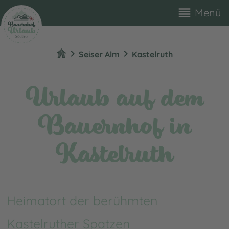
reorder
Menü
chevron_right
chevron_right
Seiser Alm
Kastelruth
Urlaub auf dem
Bauernhof in
Kastelruth
Heimatort der berühmten
Kastelruther Spatzen