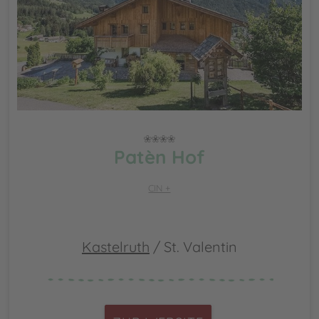
Patèn Hof
CIN +
Kastelruth
/ St. Valentin