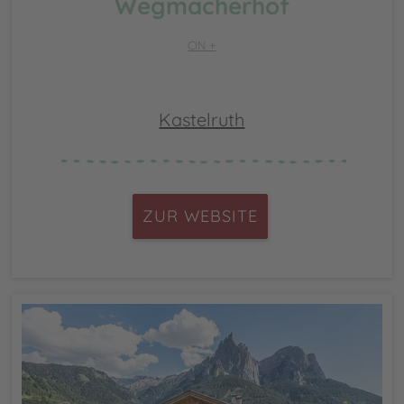
Wegmacherhof
CIN +
Kastelruth
ZUR WEBSITE