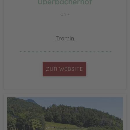
Überbacherhof
CIN +
Tramin
ZUR WEBSITE