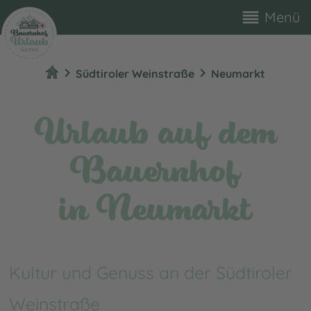
reorder
Menü
chevron_right
chevron_right
Südtiroler Weinstraße
Neumarkt
Urlaub auf dem
Bauernhof
in Neumarkt
Kultur und Genuss an der Südtiroler
Weinstraße