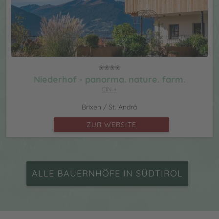
Niederhof - panorma. nature. farm.
CIN +
Brixen / St. Andrä
ZUR WEBSITE
ALLE BAUERNHÖFE IN SÜDTIROL