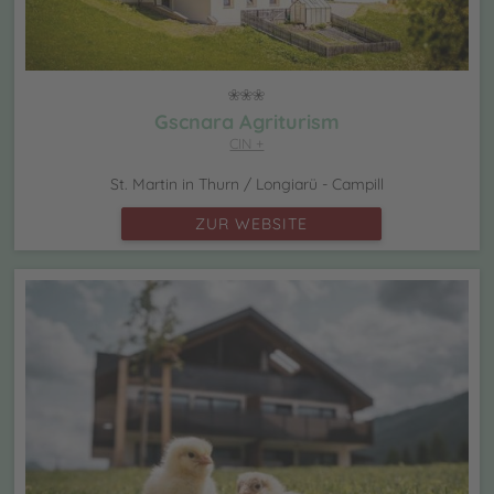
Gscnara Agriturism
CIN +
St. Martin in Thurn / Longiarü - Campill
ZUR WEBSITE