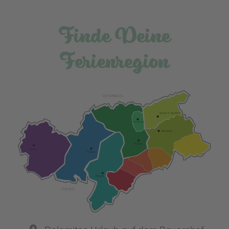
Finde Deine
Ferienregion
ÖSTERREICH
Sand in Taufers
Mühlbach
Bruneck
Brixen
Glurns
Meran
Bozen
ITALIEN