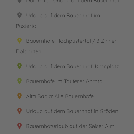
place
Dolomiten Urlaub auf dem Bauernhof
place
Urlaub auf dem Bauernhof im
Pustertal
place
Bauernhöfe Hochpustertal / 3 Zinnen
Dolomiten
place
Urlaub auf dem Bauernhof: Kronplatz
place
Bauernhöfe im Tauferer Ahrntal
place
Alta Badia: Alle Bauernhöfe
place
Urlaub auf dem Bauernhof in Gröden
place
Bauernhofurlaub auf der Seiser Alm