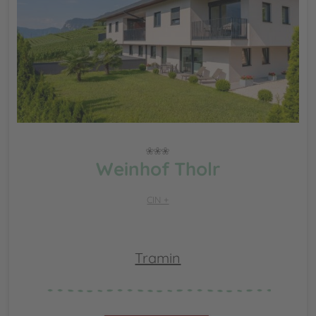
Weinhof Tholr
CIN +
Tramin