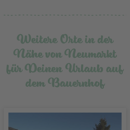
Weitere Orte in der
Nähe von Neumarkt
für Deinen Urlaub auf
dem Bauernhof