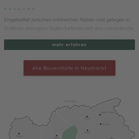
Eingebettet zwischen zahlreichen Reben und gelegen in
Südtirols sonnigem Süden befindet sich das romantische
Dörfchen Neumarkt, welches zu einem der schönsten
mehr erfahren
Italiens ausgezeichnet wurde. Ein
Urlaub auf dem
Bauernhof in Neumarkt
verspricht jede Menge Kultur,
Genuss und Ruhe direkt an der berühmten Südtiroler
Alle Bauernhöfe in Neumarkt
Weinstraße. Es erwartet Dich hier ein wundervolles,
historisches Dorfzentrum mit verschiedensten
Sehenswürdigkeiten wie den Lauben und die antike
Burgruine Kaldiff. Rund um Neumarkt befinden sich
zudem zahlreiche Wander- und Ausflugsziele: das
Trudner Horn, der GEOPARC der Bletterbachschlucht und
das Biotop Castelfeder sind beispielsweise nur unweit
entfernt.