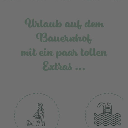
Urlaub auf dem
Bauernhof
mit ein paar tollen
Extras …