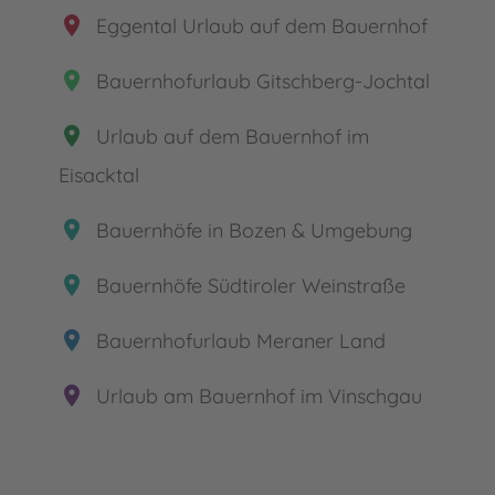
place
Eggental Urlaub auf dem Bauernhof
place
Bauernhofurlaub Gitschberg-Jochtal
place
Urlaub auf dem Bauernhof im
Eisacktal
place
Bauernhöfe in Bozen & Umgebung
place
Bauernhöfe Südtiroler Weinstraße
place
Bauernhofurlaub Meraner Land
place
Urlaub am Bauernhof im Vinschgau