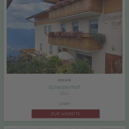
Scheaterhof
CIN +
Lüsen
ZUR WEBSITE