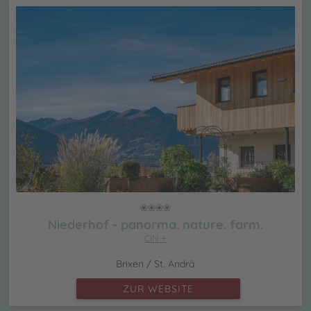
Niederhof - panorma. nature. farm.
CIN +
Brixen / St. Andrä
ZUR WEBSITE