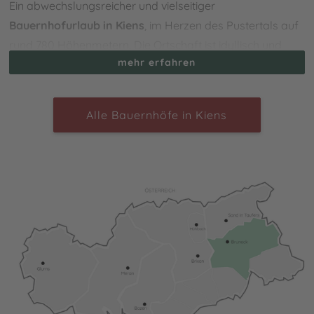
Ein abwechslungsreicher und vielseitiger
Bauernhofurlaub in Kiens
, im Herzen des Pustertals auf
rund 780 Höhenmetern. Die Ortschaft ist idyllisch und
mehr erfahren
dennoch zentral gelegen, sodass sie einen wunderbaren
Ausgangspunkt für verschiedenste Ausflüge darstellt.
Eingebettet zwischen zahlreichen Wiesen und Wäldern
Alle Bauernhöfe in Kiens
kannst Du einen Urlaub auf dem Bauernhof voller
Tradition genießen und nicht nur die Kultur, sondern auch
kulinarische Spezialitäten der Pustertaler Küche
entdecken. Erkunde die malerische Umgebung beim
Radfahren, Spazieren oder Wandern: Herrliche Touren in
verschiedenen Höhenlagen und Schwierigkeitsgraden
erwarten Dich! Auch das Ski- und Wandergebiet
Kronplatz sowie der Naturbadeteich von Issing befinden
sich unweit von Kiens.