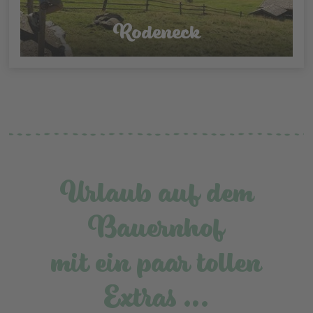
Rodeneck
Urlaub auf dem
Bauernhof
mit ein paar tollen
Extras …