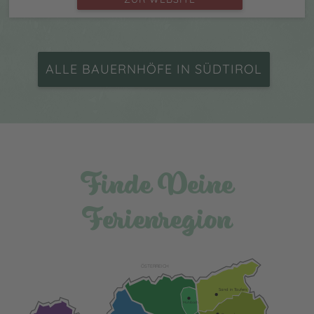
ALLE BAUERNHÖFE IN SÜDTIROL
Finde Deine
Ferienregion
ÖSTERREICH
Sand in Taufers
Mühlbach
Bruneck