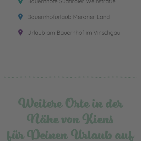
place
Bauernhöfe Südtiroler Weinstraße
place
Bauernhofurlaub Meraner Land
place
Urlaub am Bauernhof im Vinschgau
Weitere Orte in der
Nähe von Kiens
für Deinen Urlaub auf