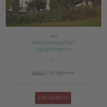
Hanslmoarhof
Apartments
CIN +
Kiens
/ St. Sigmund
ZUR WEBSITE