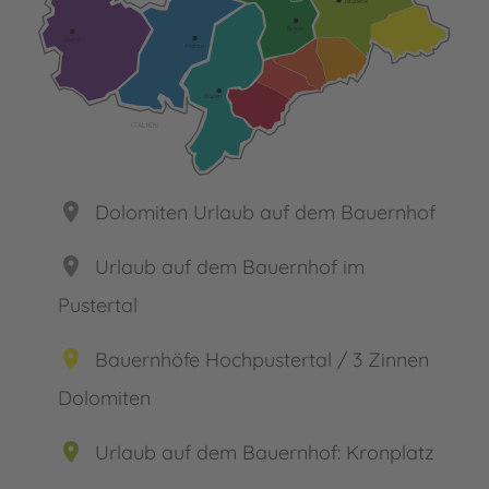
Brixen
Glurns
Meran
Bozen
ITALIEN
place
Dolomiten Urlaub auf dem Bauernhof
place
Urlaub auf dem Bauernhof im
Pustertal
place
Bauernhöfe Hochpustertal / 3 Zinnen
Dolomiten
place
Urlaub auf dem Bauernhof: Kronplatz