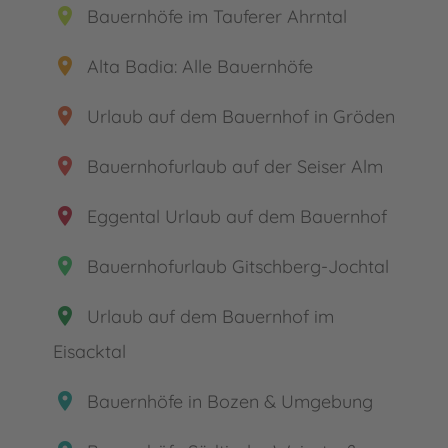
place
Bauernhöfe im Tauferer Ahrntal
place
Alta Badia: Alle Bauernhöfe
place
Urlaub auf dem Bauernhof in Gröden
place
Bauernhofurlaub auf der Seiser Alm
place
Eggental Urlaub auf dem Bauernhof
place
Bauernhofurlaub Gitschberg-Jochtal
place
Urlaub auf dem Bauernhof im
Eisacktal
place
Bauernhöfe in Bozen & Umgebung