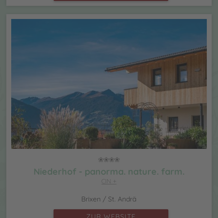
Niederhof - panorma. nature. farm.
CIN +
Brixen / St. Andrä
ZUR WEBSITE