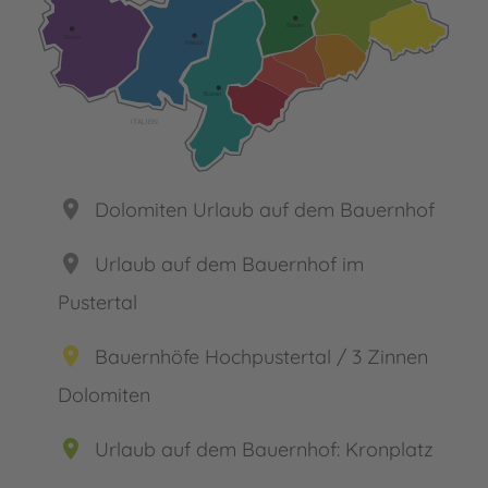
Brixen
Glurns
Meran
Bozen
ITALIEN
place
Dolomiten Urlaub auf dem Bauernhof
place
Urlaub auf dem Bauernhof im
Pustertal
place
Bauernhöfe Hochpustertal / 3 Zinnen
Dolomiten
place
Urlaub auf dem Bauernhof: Kronplatz