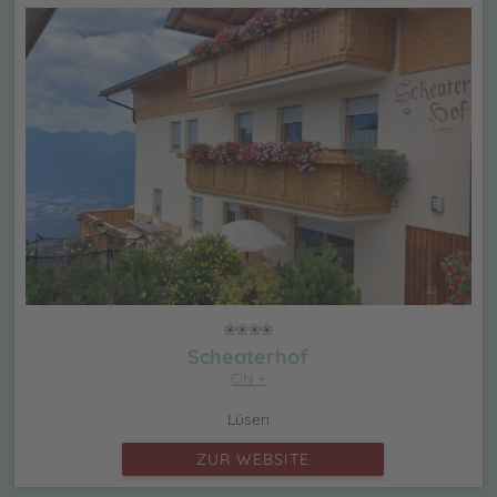
Scheaterhof
CIN +
Lüsen
ZUR WEBSITE