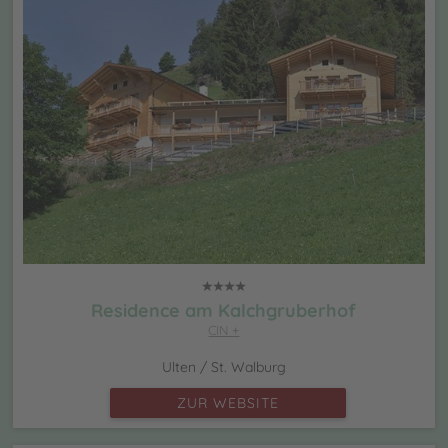
Residence am Kalchgruberhof
CIN +
Ulten / St. Walburg
ZUR WEBSITE