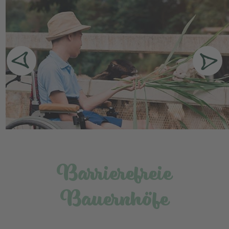
im Stall – hier wird Inklusion gelebt. Ein Urlaub auf dem
Bauernhof, der keine Grenzen kennt –
behindertengerecht, naturnah und voller
unvergesslicher Momente
.
Barrierefreie
Bauernhöfe