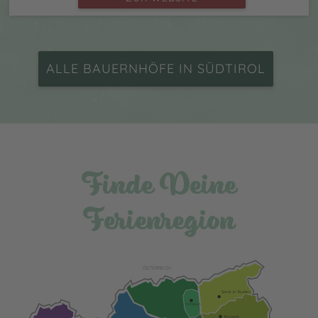
ALLE BAUERNHÖFE IN SÜDTIROL
Finde Deine
Ferienregion
ÖSTERREICH
Sand in Taufers
Mühlbach
Bruneck