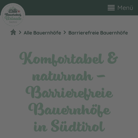
reorder
Menü
chevron_right
chevron_right
Alle Bauernhöfe
Barrierefreie Bauernhöfe
Komfortabel &
naturnah –
Barrierefreie
Bauernhöfe
in Südtirol