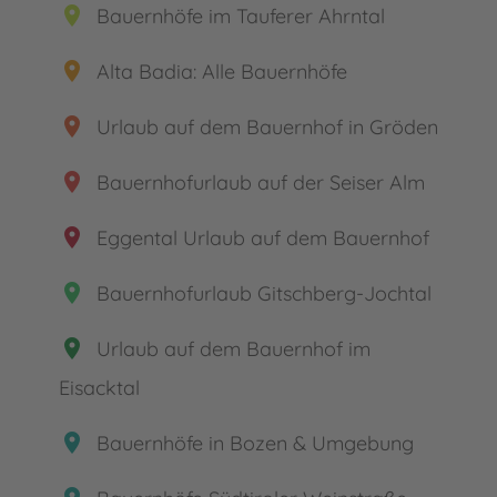
place
Bauernhöfe im Tauferer Ahrntal
place
Alta Badia: Alle Bauernhöfe
place
Urlaub auf dem Bauernhof in Gröden
place
Bauernhofurlaub auf der Seiser Alm
place
Eggental Urlaub auf dem Bauernhof
place
Bauernhofurlaub Gitschberg-Jochtal
place
Urlaub auf dem Bauernhof im
Eisacktal
place
Bauernhöfe in Bozen & Umgebung