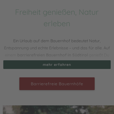
Freiheit genießen, Natur
erleben
Ein Urlaub auf dem Bauernhof bedeutet Natur,
Entspannung und echte Erlebnisse – und das für alle. Auf
einem
barrierefreien Bauernhof in Südtirol
genießt Du
höchsten Komfort ohne Einschränkungen. Breite Wege,
mehr erfahren
stufenlose Eingänge und durchdachte Details sorgen
dafür, dass sich jede und jeder uneingeschränkt
bewegen kann. Erlebe die Schönheit der Natur, koste
Barrierefreie Bauernhöfe
frische Hofprodukte und genieße die herzliche
Gastfreundschaft Deiner Gastgeber-Familie. Ob
gemütliche Stunden auf der Sonnenterrasse,
barrierefreie Wanderwege oder Begegnungen mit Tieren