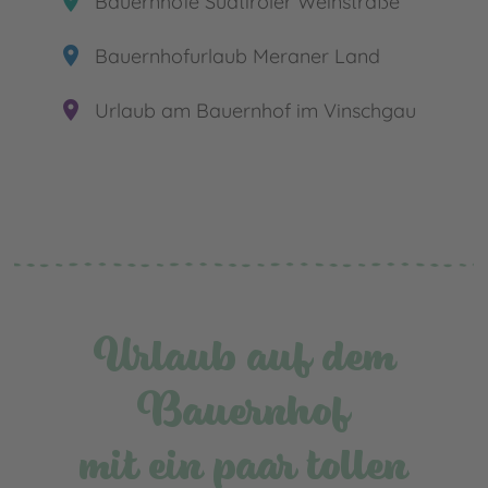
place
Bauernhöfe Südtiroler Weinstraße
place
Bauernhofurlaub Meraner Land
place
Urlaub am Bauernhof im Vinschgau
Urlaub auf dem
Bauernhof
mit ein paar tollen