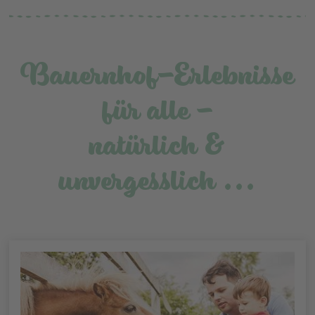
Bauernhof-Erlebnisse
für alle –
natürlich &
unvergesslich ...