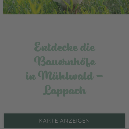
Entdecke die
Bauernhöfe
in Mühlwald -
Lappach
KARTE ANZEIGEN