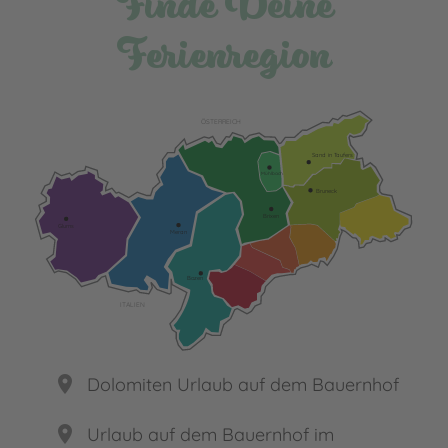
Finde Deine
Ferienregion
ÖSTERREICH
Sand in Taufers
Mühlbach
Bruneck
Brixen
Glurns
Meran
Bozen
ITALIEN
place
Dolomiten Urlaub auf dem Bauernhof
place
Urlaub auf dem Bauernhof im