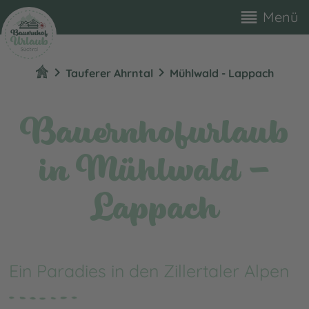
reorder
Menü
chevron_right
chevron_right
Tauferer Ahrntal
Mühlwald - Lappach
Bauernhofurlaub
in Mühlwald -
Lappach
Ein Paradies in den Zillertaler Alpen