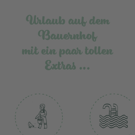
Urlaub auf dem
Bauernhof
mit ein paar tollen
Extras …