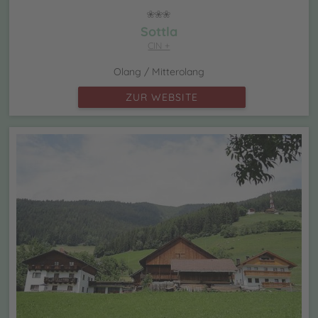
Sottla
CIN +
Olang / Mitterolang
ZUR WEBSITE