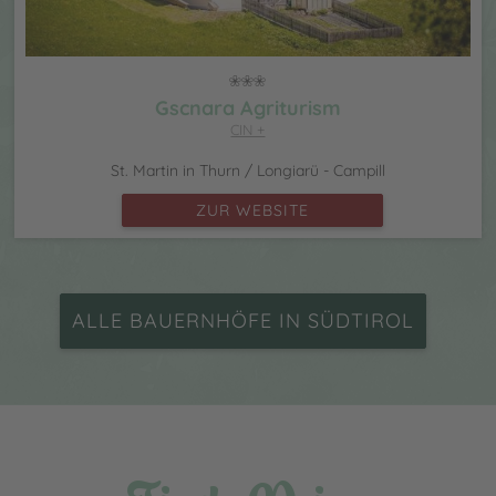
Gscnara Agriturism
CIN +
St. Martin in Thurn / Longiarü - Campill
ZUR WEBSITE
ALLE BAUERNHÖFE IN SÜDTIROL