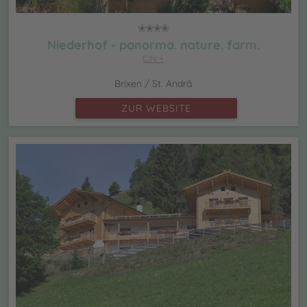
Niederhof - panorma. nature. farm.
CIN +
Brixen / St. Andrä
ZUR WEBSITE