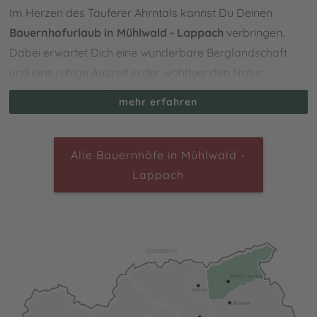
Im Herzen des Tauferer Ahrntals kannst Du Deinen
Bauernhofurlaub in Mühlwald - Lappach
verbringen.
Dabei erwartet Dich eine wunderbare Berglandschaft
und eine ruhige Auszeit in der wohltuenden Natur.
Eingebettet in den Zillertaler Alpen kannst Du die
mehr erfahren
einzigartige Umgebung erkunden und unzählige
Spaziergänge, Wanderungen und Mountainbike-Touren
unternehmen. Außerdem befinden sich spektakuläre
Alle Bauernhöfe in Mühlwald -
Dreitausender in der nahen Umgebung, welche beliebte
Lappach
Ziele für passionierte Bergsteiger sind. Im Winter
hingegen erreichst Du die beliebten Skigebiete
Klausberg, Speikboden oder Kronplatz in kurzer Zeit.
Eine weitere Besonderheit der Ortschaft ist das Thema
“Wasser”. Nicht nur viele Bergbäche, sondern auch der
Neves-Stausee erwarten Dich. Sogar eigene
Themenwege und ein Museum sind dem Wasser