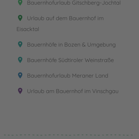
place
Bauernhofurlaub Gitschberg-Jochtal
place
Urlaub auf dem Bauernhof im
Eisacktal
place
Bauernhöfe in Bozen & Umgebung
place
Bauernhöfe Südtiroler Weinstraße
place
Bauernhofurlaub Meraner Land
place
Urlaub am Bauernhof im Vinschgau