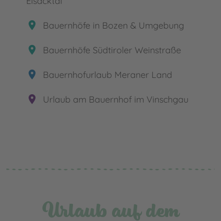
Eisacktal
place
Bauernhöfe in Bozen & Umgebung
place
Bauernhöfe Südtiroler Weinstraße
place
Bauernhofurlaub Meraner Land
place
Urlaub am Bauernhof im Vinschgau
Urlaub auf dem