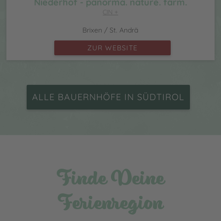
Niederhof - panorma. nature. farm.
CIN +
Brixen / St. Andrä
ZUR WEBSITE
ALLE BAUERNHÖFE IN SÜDTIROL
Finde Deine
Ferienregion