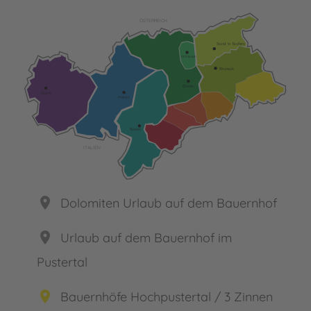
ÖSTERREICH
Sand in Taufers
Mühlbach
Bruneck
Brixen
Glurns
Meran
Bozen
ITALIEN
place
Dolomiten Urlaub auf dem Bauernhof
place
Urlaub auf dem Bauernhof im
Pustertal
place
Bauernhöfe Hochpustertal / 3 Zinnen