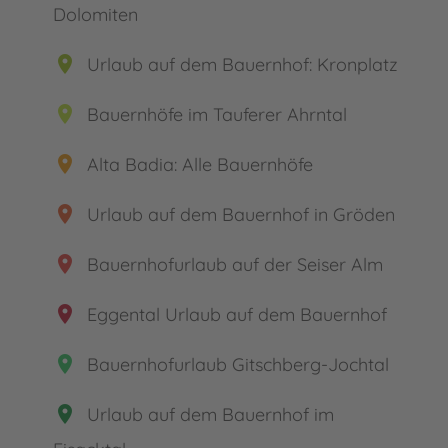
Dolomiten
place
Urlaub auf dem Bauernhof: Kronplatz
place
Bauernhöfe im Tauferer Ahrntal
place
Alta Badia: Alle Bauernhöfe
place
Urlaub auf dem Bauernhof in Gröden
place
Bauernhofurlaub auf der Seiser Alm
place
Eggental Urlaub auf dem Bauernhof
place
Bauernhofurlaub Gitschberg-Jochtal
place
Urlaub auf dem Bauernhof im