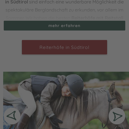
in Südtirol
sind einfach eine wunderbare Möglichkeit die
spektakuläre Berglandschaft zu erkunden, vor allem im
Sommer. Wir haben die besten
Reiterhöfe mit Reitstall
& Reitunterricht
für Dich ausgesucht. Hier kannst Du
mehr erfahren
nicht nur reiten, wenn Du schon Erfahrung hast – alleine
oder in Begleitung Deiner Gastgeber – sondern auch
Reiterhöfe in Südtirol
reinschnuppern in die bunte Pferdewelt
. Egal ob
Englisch oder Western, unsere Höfe bieten viele
verschiedene Reitstunden und Kurse an.
Für Kinder und
große Gäste
! Auch die süßen Haflinger und die Ponys
dürfen natürlich nicht fehlen. Eine Fahrt mit der
Pferdekutsche oder dem Schlitten zählt ganz klar zu den
Must-Do’s für Deinen Reiturlaub in den Dolomiten. Jetzt
reinschauen, Ausritte machen und wahre Freude und
pures Glück in Südtirol finden …