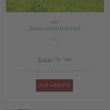
Steinwandterhof
CIN +
Prags
/ St. Veit
ZUR WEBSITE