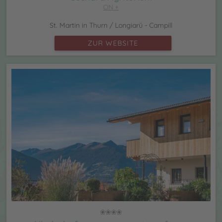
CIN +
St. Martin in Thurn / Longiarü - Campill
ZUR WEBSITE