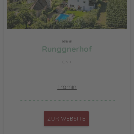
Runggnerhof
CIN +
Tramin
ZUR WEBSITE