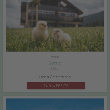
Sottla
CIN +
Olang / Mitterolang
ZUR WEBSITE