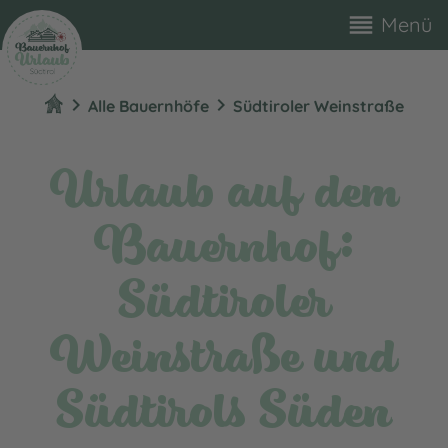
reorder
Menü
chevron_right
chevron_right
Alle Bauernhöfe
Südtiroler Weinstraße
Urlaub auf dem
Bauernhof:
Südtiroler
Weinstraße und
Südtirols Süden