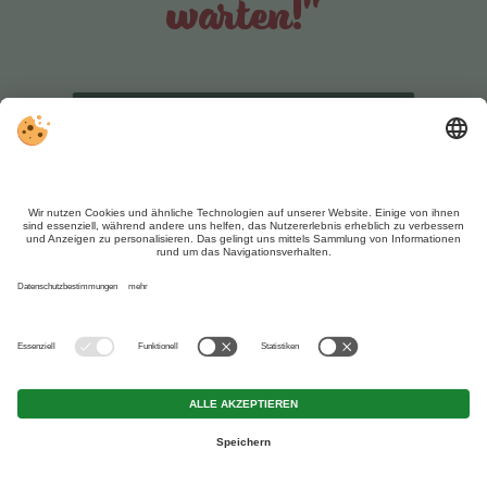
warten!"
MEHR BAUERNREGELN
Finde Deine
Ferienregion
ÖSTERREICH
Sand in Taufers
Mühlbach