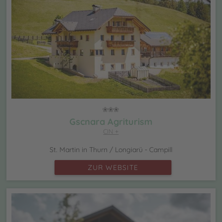
Gscnara Agriturism
CIN +
St. Martin in Thurn / Longiarü - Campill
ZUR WEBSITE