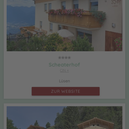
Scheaterhof
CIN +
Lüsen
ZUR WEBSITE