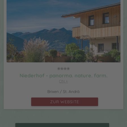
Niederhof - panorma. nature. farm.
CIN +
Brixen / St. Andrä
ZUR WEBSITE