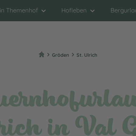
in Themenhof
Hofleben
Bergurla
chevron_right
chevron_right
Gröden
St. Ulrich
ernhofurlau
rich in Val 