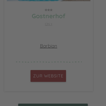
Gostnerhof
CIN +
Barbian
ZUR WEBSITE