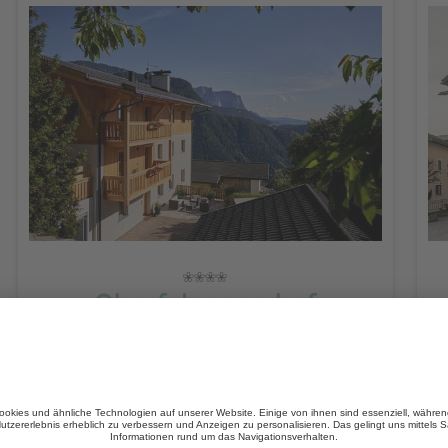
Oberfelsonnerhof
CIN +
Lajen
/ St. Peter