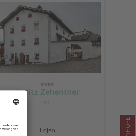
Ansitz Zehentner
CIN +
Lajen