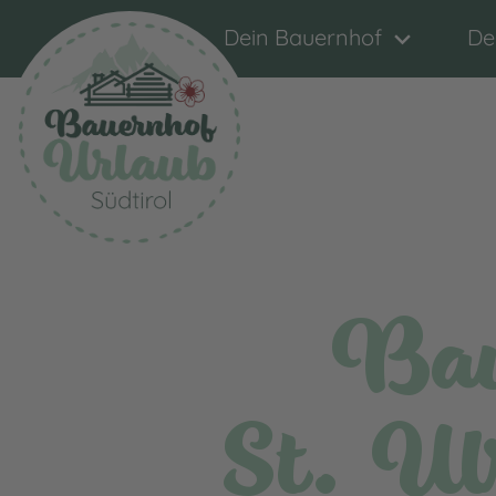
Dein Bauernhof
De
Bau
St. Ul