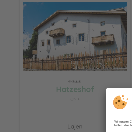
Hatzeshof
CIN +
Lajen