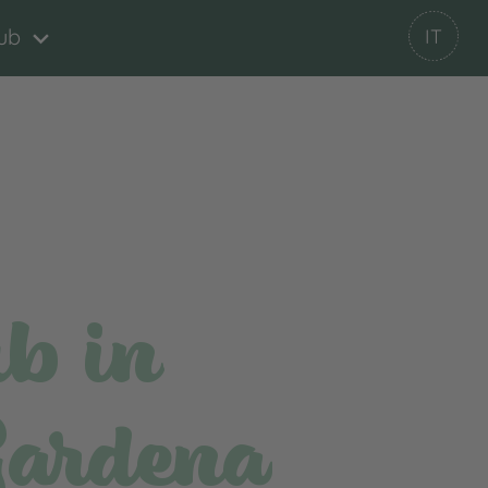
ub
IT
b in
Gardena