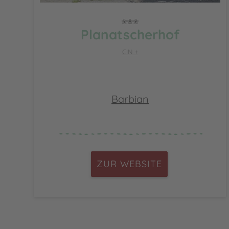
Planatscherhof
CIN +
Barbian
ZUR WEBSITE