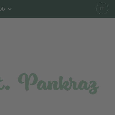
ub
IT
t. Pankraz