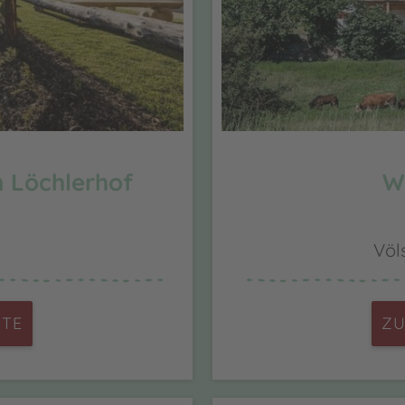
 Löchlerhof
W
Völ
ITE
ZU