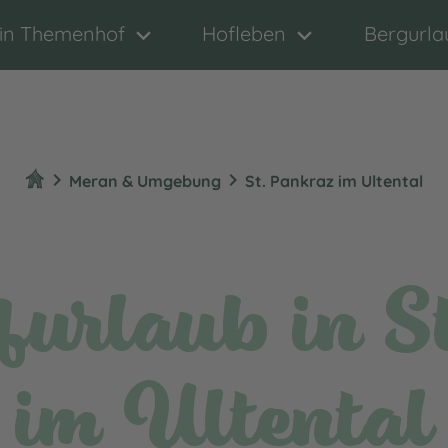
in Themenhof
Hofleben
Bergurla
chevron_right
chevron_right
Meran & Umgebung
St. Pankraz im Ultental
urlaub in S
im Ultental