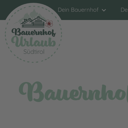
Dein Bauernhof
De
Bauernhof