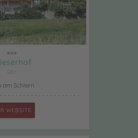
ieserhof
CIN +
s am Schlern
R WEBSITE