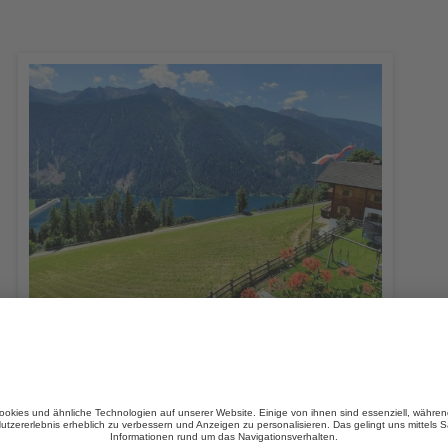
Kalchgruberhof
CIN +