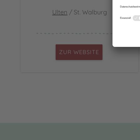
Ulten
/ St. Walburg
ZUR WEBSITE