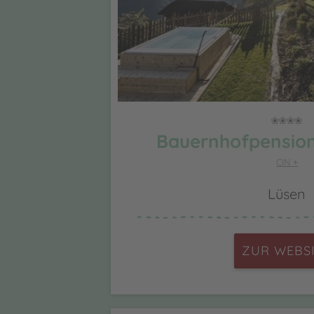
Bauernhofpension
CIN +
Lüsen
ZUR WEBS