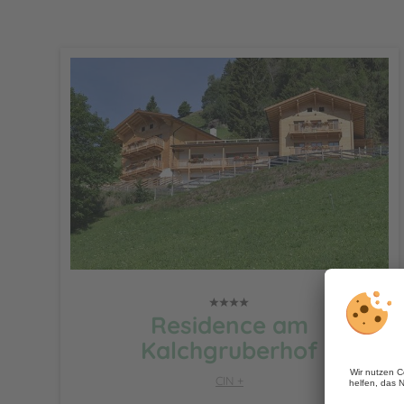
Residence am
Kalchgruberhof
CIN +