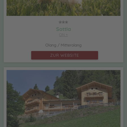
Sottla
CIN +
Olang / Mitterolang
ZUR WEBSITE