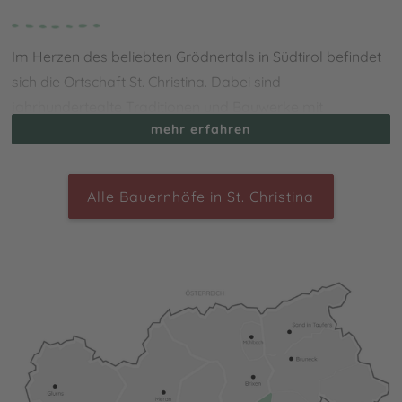
Im Herzen des beliebten Grödnertals in Südtirol befindet
sich die Ortschaft St. Christina. Dabei sind
jahrhundertealte Traditionen und Bauwerke mit
mehr erfahren
modernen Aufstiegsanlagen und Unterkünften vereint.
Eingebettet zwischen den imposanten Geislerspitzen und
der Langkofelgruppe erhält das Dorf nicht nur einen
Alle Bauernhöfe in St. Christina
unglaublichen Charme, sondern auch ein einzigartiges
Landschaftsbild. Bei Deinem
Urlaub auf dem Bauernhof
in St. Christina in Val Gardena
kannst Du zahlreiche
Unternehmungen starten und die Nähe zur Natur
genießen. Im Winter erwarten Dich z.B. die berühmte
Saslong-Piste, das Skikarussell Dolomiti Superski sowie
viele weitere Pisten in Gröden und auf der Seiser Alm. Im
Sommer hingegen bietet St. Christina ein nahezu