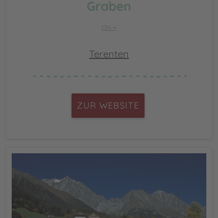
Graben
CIN +
Terenten
ZUR WEBSITE