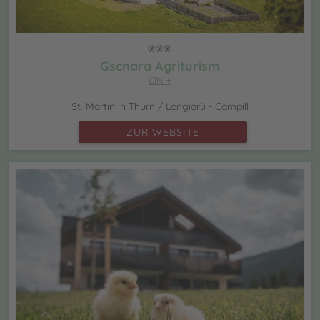
Gscnara Agriturism
CIN +
St. Martin in Thurn / Longiarü - Campill
ZUR WEBSITE