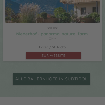
Niederhof - panorma. nature. farm.
CIN +
Brixen / St. Andrä
ZUR WEBSITE
ALLE BAUERNHÖFE IN SÜDTIROL