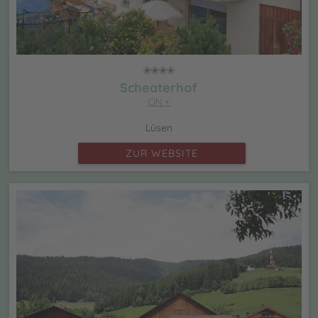
Scheaterhof
CIN +
Lüsen
ZUR WEBSITE