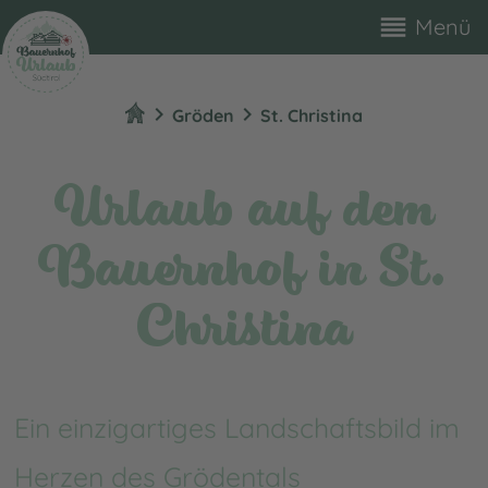
reorder
Menü
chevron_right
chevron_right
Gröden
St. Christina
Urlaub auf dem
Bauernhof in St.
Christina
Ein einzigartiges Landschaftsbild im
Herzen des Grödentals