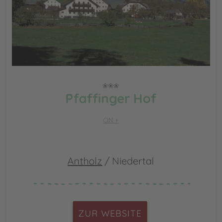
Pfaffinger Hof
CIN +
Antholz
/ Niedertal
ZUR WEBSITE