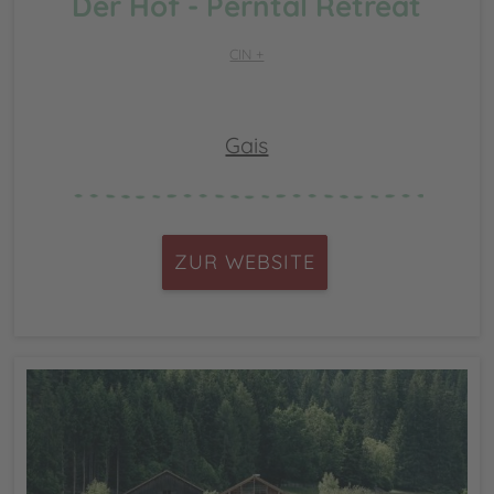
Der Hof - Perntal Retreat
CIN +
Gais
ZUR WEBSITE