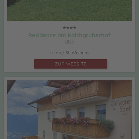
Residence am Kalchgruberhof
CIN +
Ulten / St. Walburg
ZUR WEBSITE