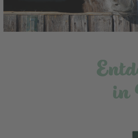
Entd
in