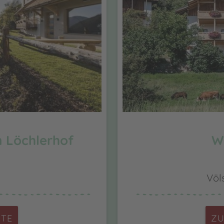
 Löchlerhof
W
Völ
ITE
ZU