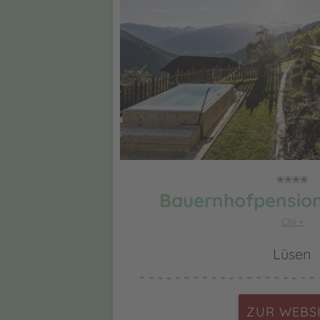
Bauernhofpension
CIN +
Lüsen
ZUR WEBS