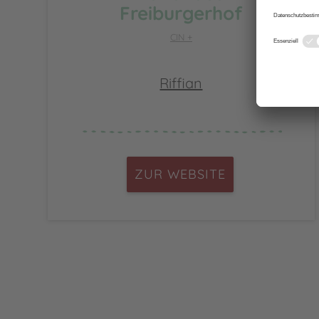
Freiburgerhof
CIN +
Riffian
ZUR WEBSITE