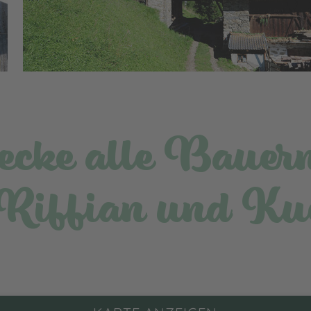
ecke alle Bauer
 Riffian und Ku