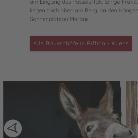
am Eingang des Passeiertals. Einige Frakti
liegen hoch oben am Berg, an den Hänge
Sonnenplateau Merans.
Alle Bauernhöfe in Riffian - Kuens