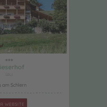
ieserhof
CIN +
s am Schlern
R WEBSITE