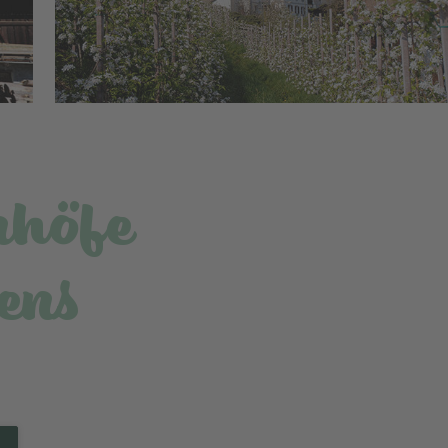
nhöfe
ens