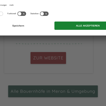
CIN +
Kuens
ZUR WEBSITE
Alle Bauernhöfe in Meran & Umgebung