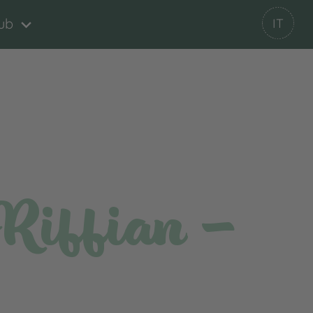
ub
IT
Riffian -