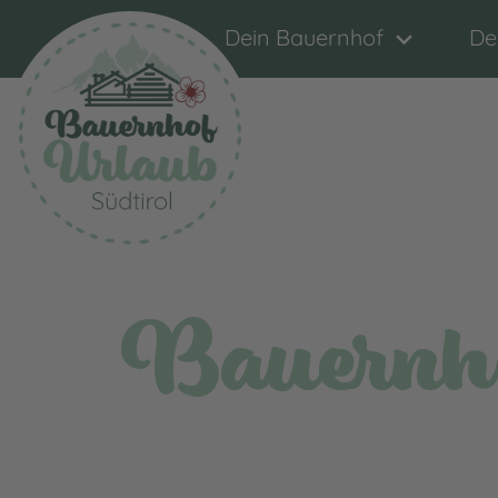
Dein Bauernhof
De
Bauernho