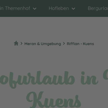
in Themenhof
Hofleben
Bergurla
chevron_right
chevron_right
Meran & Umgebung
Riffian - Kuens
furlaub in 
Kuens